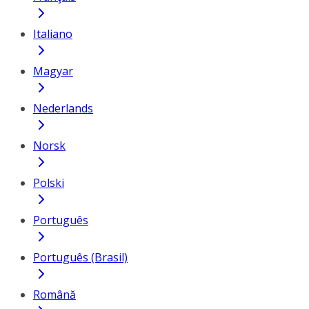
Italiano
Magyar
Nederlands
Norsk
Polski
Português
Português (Brasil)
Română