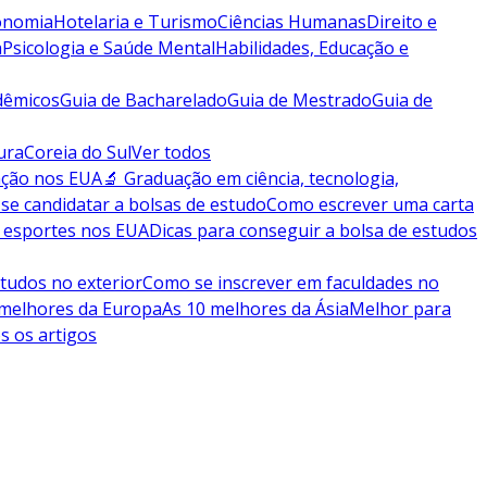
conomia
Hotelaria e Turismo
Ciências Humanas
Direito e
a
Psicologia e Saúde Mental
Habilidades, Educação e
dêmicos
Guia de Bacharelado
Guia de Mestrado
Guia de
ura
Coreia do Sul
Ver todos
ação nos EUA
🔬 Graduação em ciência, tecnologia,
se candidatar a bolsas de estudo
Como escrever uma carta
 esportes nos EUA
Dicas para conseguir a bolsa de estudos
tudos no exterior
Como se inscrever em faculdades no
 melhores da Europa
As 10 melhores da Ásia
Melhor para
s os artigos