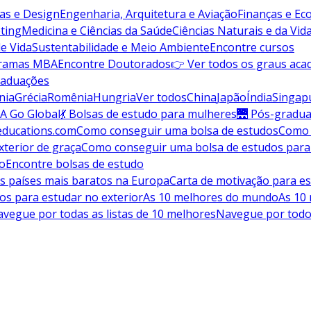
vas e Design
Engenharia, Arquitetura e Aviação
Finanças e E
ting
Medicina e Ciências da Saúde
Ciências Naturais e da Vid
de Vida
Sustentabilidade e Meio Ambiente
Encontre cursos
gramas MBA
Encontre Doutorados
👉 Ver todos os graus aca
raduações
nia
Grécia
Romênia
Hungria
Ver todos
China
Japão
Índia
Singap
A Go Global
💃 Bolsas de estudo para mulheres
🌉 Pós-gradu
educations.com
Como conseguir uma bolsa de estudos
Como 
terior de graça
Como conseguir uma bolsa de estudos para
do
Encontre bolsas de estudo
s países mais baratos na Europa
Carta de motivação para es
os para estudar no exterior
As 10 melhores do mundo
As 10
vegue por todas as listas de 10 melhores
Navegue por todo