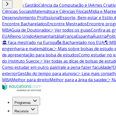
Negócios e Gestão
Ciência da Computação e IA
Artes Criati
Ciências Sociais
Matemática e Ciências Físicas
Mídia e Marke
Desenvolvimento Profissional
Esporte, Bem-estar e Estilo 
Encontre Bacharelados
Encontre Mestrados
Encontre pro
MBA
Guia de Doutorado
👉 Ver todos os guias
Confira as g
EUA
Reino Unido
Alemanha
Itália
França
Espanha
Áustria
Polô
🏛 Faça mestrado na Europa
🗽 Bacharelado nos EUA
🌎 MB
engenharia e matemática
👉 Mais sobre bolsas de estudo 
de apresentação para bolsa de estudos
Como estudar no ex
do Instituto Sueco
👉 Ver todas as dicas de bolsas de estu
Como estudar em outro país
Vale a pena fazer faculdade?
O
exterior
Gestão do tempo para alunos
👉 Leia mais conselh
MBA
Melhor para direito
Melhor para a área da saúde
👉 Na
Programas
Recursos