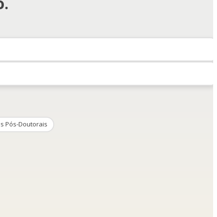
o.
s Pós-Doutorais