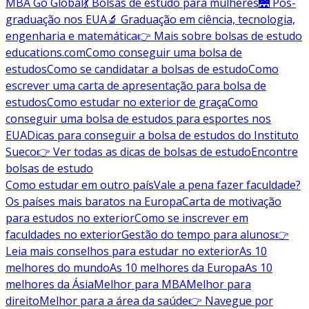
MBA Go Global
💃 Bolsas de estudo para mulheres
🌉 Pós-
graduação nos EUA
🔬 Graduação em ciência, tecnologia,
engenharia e matemática
👉 Mais sobre bolsas de estudo
educations.com
Como conseguir uma bolsa de
estudos
Como se candidatar a bolsas de estudo
Como
escrever uma carta de apresentação para bolsa de
estudos
Como estudar no exterior de graça
Como
conseguir uma bolsa de estudos para esportes nos
EUA
Dicas para conseguir a bolsa de estudos do Instituto
Sueco
👉 Ver todas as dicas de bolsas de estudo
Encontre
bolsas de estudo
Como estudar em outro país
Vale a pena fazer faculdade?
Os países mais baratos na Europa
Carta de motivação
para estudos no exterior
Como se inscrever em
faculdades no exterior
Gestão do tempo para alunos
👉
Leia mais conselhos para estudar no exterior
As 10
melhores do mundo
As 10 melhores da Europa
As 10
melhores da Ásia
Melhor para MBA
Melhor para
direito
Melhor para a área da saúde
👉 Navegue por