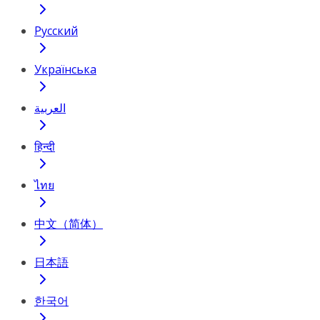
Русский
Українська
العربية
हिन्दी
ไทย
中文（简体）
日本語
한국어