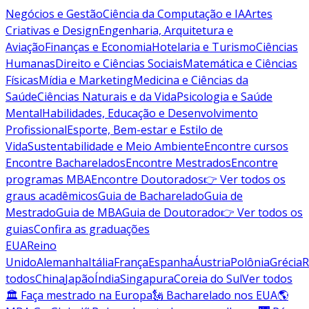
Negócios e Gestão
Ciência da Computação e IA
Artes
Criativas e Design
Engenharia, Arquitetura e
Aviação
Finanças e Economia
Hotelaria e Turismo
Ciências
Humanas
Direito e Ciências Sociais
Matemática e Ciências
Físicas
Mídia e Marketing
Medicina e Ciências da
Saúde
Ciências Naturais e da Vida
Psicologia e Saúde
Mental
Habilidades, Educação e Desenvolvimento
Profissional
Esporte, Bem-estar e Estilo de
Vida
Sustentabilidade e Meio Ambiente
Encontre cursos
Encontre Bacharelados
Encontre Mestrados
Encontre
programas MBA
Encontre Doutorados
👉 Ver todos os
graus acadêmicos
Guia de Bacharelado
Guia de
Mestrado
Guia de MBA
Guia de Doutorado
👉 Ver todos os
guias
Confira as graduações
EUA
Reino
Unido
Alemanha
Itália
França
Espanha
Áustria
Polônia
Grécia
R
todos
China
Japão
Índia
Singapura
Coreia do Sul
Ver todos
🏛 Faça mestrado na Europa
🗽 Bacharelado nos EUA
🌎