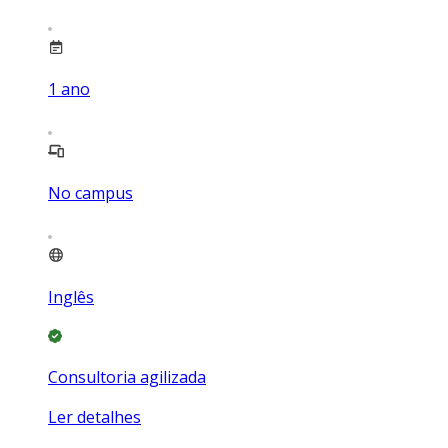
1
ano
No campus
Inglês
Consultoria agilizada
Ler detalhes