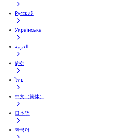
Русский
Українська
العربية
हिन्दी
ไทย
中文（简体）
日本語
한국어