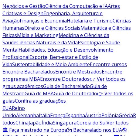
Negócios e Gestão
Ciência da Computação e IA
Artes
Criativas e Design
Engenharia, Arquitetura e
Aviação
Finanças e Economia
Hotelaria e Turismo
Ciências
Humanas
Direito e Ciências Sociais
Matemática e Ciências
Físicas
Mídia e Marketing
Medicina e Ciências da
Saúde
Ciências Naturais e da Vida
Psicologia e Saúde
Mental
Habilidades, Educação e Desenvolvimento
Profissional
Esporte, Bem-estar e Estilo de
Vida
Sustentabilidade e Meio Ambiente
Encontre cursos
Encontre Bacharelados
Encontre Mestrados
Encontre
programas MBA
Encontre Doutorados
👉 Ver todos os
graus acadêmicos
Guia de Bacharelado
Guia de
Mestrado
Guia de MBA
Guia de Doutorado
👉 Ver todos os
guias
Confira as graduações
EUA
Reino
Unido
Alemanha
Itália
França
Espanha
Áustria
Polônia
Grécia
R
todos
China
Japão
Índia
Singapura
Coreia do Sul
Ver todos
🏛 Faça mestrado na Europa
🗽 Bacharelado nos EUA
🌎