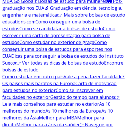
MBA Go Global
💃 Bolsas de estudo para mulheres
🌉 Pós-
graduação nos EUA
🔬 Graduação em ciência, tecnologia,
engenharia e matemática
👉 Mais sobre bolsas de estudo
educations.com
Como conseguir uma bolsa de
estudos
Como se candidatar a bolsas de estudo
Como
escrever uma carta de apresentação para bolsa de
estudos
Como estudar no exterior de graça
Como
conseguir uma bolsa de estudos para esportes nos
EUA
Dicas para conseguir a bolsa de estudos do Instituto
Sueco
👉 Ver todas as dicas de bolsas de estudo
Encontre
bolsas de estudo
Como estudar em outro país
Vale a pena fazer faculdade?
Os países mais baratos na Europa
Carta de motivação
para estudos no exterior
Como se inscrever em
faculdades no exterior
Gestão do tempo para alunos
👉
Leia mais conselhos para estudar no exterior
As 10
melhores do mundo
As 10 melhores da Europa
As 10
melhores da Ásia
Melhor para MBA
Melhor para
direito
Melhor para a área da saúde
👉 Navegue por