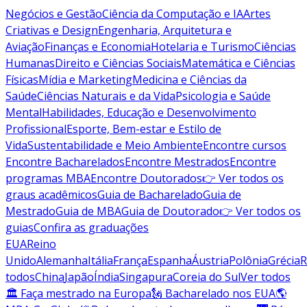
Negócios e Gestão
Ciência da Computação e IA
Artes
Criativas e Design
Engenharia, Arquitetura e
Aviação
Finanças e Economia
Hotelaria e Turismo
Ciências
Humanas
Direito e Ciências Sociais
Matemática e Ciências
Físicas
Mídia e Marketing
Medicina e Ciências da
Saúde
Ciências Naturais e da Vida
Psicologia e Saúde
Mental
Habilidades, Educação e Desenvolvimento
Profissional
Esporte, Bem-estar e Estilo de
Vida
Sustentabilidade e Meio Ambiente
Encontre cursos
Encontre Bacharelados
Encontre Mestrados
Encontre
programas MBA
Encontre Doutorados
👉 Ver todos os
graus acadêmicos
Guia de Bacharelado
Guia de
Mestrado
Guia de MBA
Guia de Doutorado
👉 Ver todos os
guias
Confira as graduações
EUA
Reino
Unido
Alemanha
Itália
França
Espanha
Áustria
Polônia
Grécia
R
todos
China
Japão
Índia
Singapura
Coreia do Sul
Ver todos
🏛 Faça mestrado na Europa
🗽 Bacharelado nos EUA
🌎