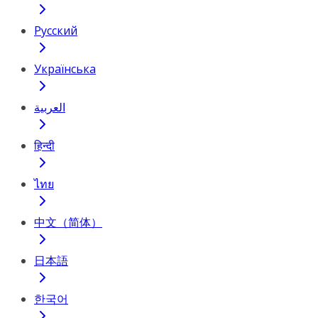
Русский
Українська
العربية
हिन्दी
ไทย
中文（简体）
日本語
한국어