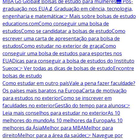
MBA Go Global
💃 Bolsas de estudo para mulheres
🌉 Pós-
graduação nos EUA
🔬 Graduação em ciência, tecnologia,
engenharia e matemática
👉 Mais sobre bolsas de estudo
educations.com
Como conseguir uma bolsa de
estudos
Como se candidatar a bolsas de estudo
Como
escrever uma carta de apresentação para bolsa de
estudos
Como estudar no exterior de graça
Como
conseguir uma bolsa de estudos para esportes nos
EUA
Dicas para conseguir a bolsa de estudos do Instituto
Sueco
👉 Ver todas as dicas de bolsas de estudo
Encontre
bolsas de estudo
Como estudar em outro país
Vale a pena fazer faculdade?
Os países mais baratos na Europa
Carta de motivação
para estudos no exterior
Como se inscrever em
faculdades no exterior
Gestão do tempo para alunos
👉
Leia mais conselhos para estudar no exterior
As 10
melhores do mundo
As 10 melhores da Europa
As 10
melhores da Ásia
Melhor para MBA
Melhor para
direito
Melhor para a área da saúde
👉 Navegue por