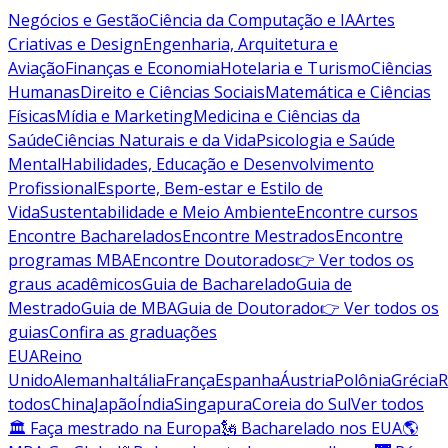
Negócios e Gestão
Ciência da Computação e IA
Artes
Criativas e Design
Engenharia, Arquitetura e
Aviação
Finanças e Economia
Hotelaria e Turismo
Ciências
Humanas
Direito e Ciências Sociais
Matemática e Ciências
Físicas
Mídia e Marketing
Medicina e Ciências da
Saúde
Ciências Naturais e da Vida
Psicologia e Saúde
Mental
Habilidades, Educação e Desenvolvimento
Profissional
Esporte, Bem-estar e Estilo de
Vida
Sustentabilidade e Meio Ambiente
Encontre cursos
Encontre Bacharelados
Encontre Mestrados
Encontre
programas MBA
Encontre Doutorados
👉 Ver todos os
graus acadêmicos
Guia de Bacharelado
Guia de
Mestrado
Guia de MBA
Guia de Doutorado
👉 Ver todos os
guias
Confira as graduações
EUA
Reino
Unido
Alemanha
Itália
França
Espanha
Áustria
Polônia
Grécia
R
todos
China
Japão
Índia
Singapura
Coreia do Sul
Ver todos
🏛 Faça mestrado na Europa
🗽 Bacharelado nos EUA
🌎