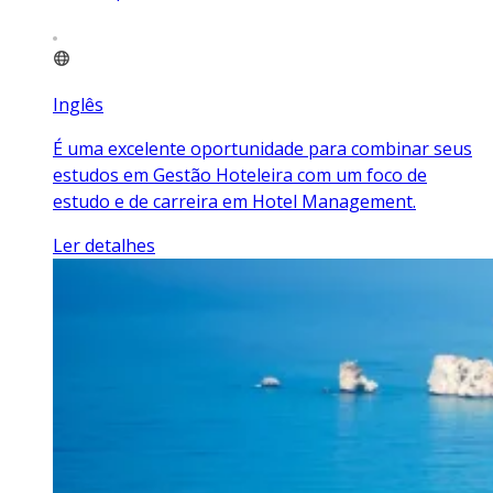
Inglês
É uma excelente oportunidade para combinar seus
estudos em Gestão Hoteleira com um foco de
estudo e de carreira em Hotel Management.
Ler detalhes