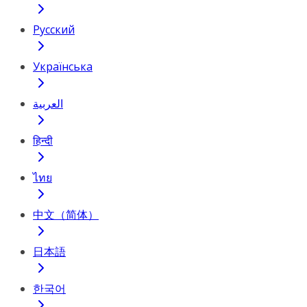
Русский
Українська
العربية
हिन्दी
ไทย
中文（简体）
日本語
한국어