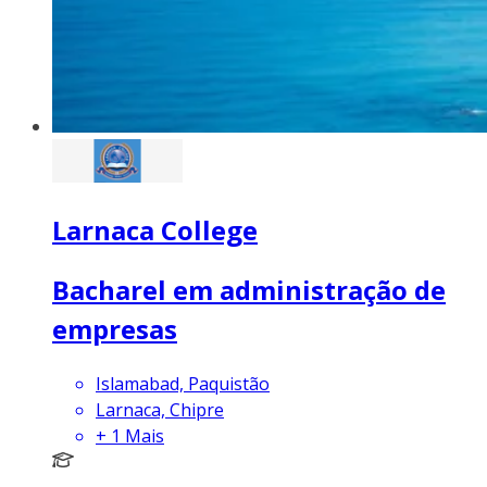
Larnaca College
Bacharel em administração de
empresas
Islamabad, Paquistão
Larnaca, Chipre
+
1
Mais