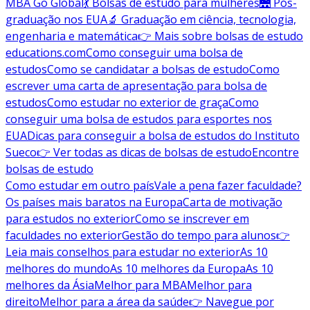
MBA Go Global
💃 Bolsas de estudo para mulheres
🌉 Pós-
graduação nos EUA
🔬 Graduação em ciência, tecnologia,
engenharia e matemática
👉 Mais sobre bolsas de estudo
educations.com
Como conseguir uma bolsa de
estudos
Como se candidatar a bolsas de estudo
Como
escrever uma carta de apresentação para bolsa de
estudos
Como estudar no exterior de graça
Como
conseguir uma bolsa de estudos para esportes nos
EUA
Dicas para conseguir a bolsa de estudos do Instituto
Sueco
👉 Ver todas as dicas de bolsas de estudo
Encontre
bolsas de estudo
Como estudar em outro país
Vale a pena fazer faculdade?
Os países mais baratos na Europa
Carta de motivação
para estudos no exterior
Como se inscrever em
faculdades no exterior
Gestão do tempo para alunos
👉
Leia mais conselhos para estudar no exterior
As 10
melhores do mundo
As 10 melhores da Europa
As 10
melhores da Ásia
Melhor para MBA
Melhor para
direito
Melhor para a área da saúde
👉 Navegue por