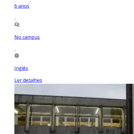
6
anos
No campus
Inglês
Ler detalhes