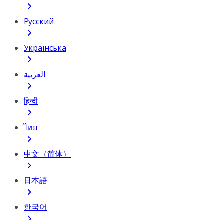
Русский
Українська
العربية
हिन्दी
ไทย
中文（简体）
日本語
한국어