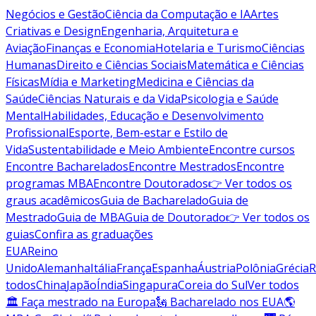
Negócios e Gestão
Ciência da Computação e IA
Artes
Criativas e Design
Engenharia, Arquitetura e
Aviação
Finanças e Economia
Hotelaria e Turismo
Ciências
Humanas
Direito e Ciências Sociais
Matemática e Ciências
Físicas
Mídia e Marketing
Medicina e Ciências da
Saúde
Ciências Naturais e da Vida
Psicologia e Saúde
Mental
Habilidades, Educação e Desenvolvimento
Profissional
Esporte, Bem-estar e Estilo de
Vida
Sustentabilidade e Meio Ambiente
Encontre cursos
Encontre Bacharelados
Encontre Mestrados
Encontre
programas MBA
Encontre Doutorados
👉 Ver todos os
graus acadêmicos
Guia de Bacharelado
Guia de
Mestrado
Guia de MBA
Guia de Doutorado
👉 Ver todos os
guias
Confira as graduações
EUA
Reino
Unido
Alemanha
Itália
França
Espanha
Áustria
Polônia
Grécia
R
todos
China
Japão
Índia
Singapura
Coreia do Sul
Ver todos
🏛 Faça mestrado na Europa
🗽 Bacharelado nos EUA
🌎