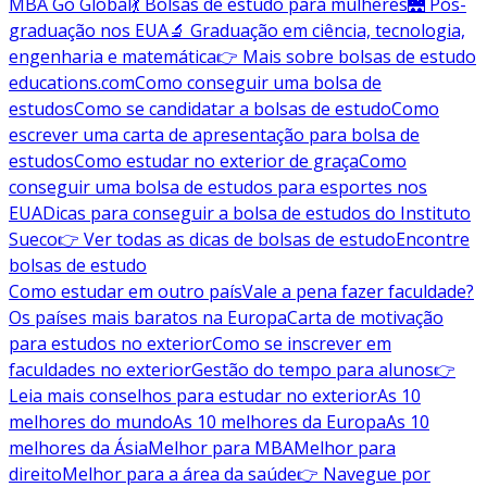
MBA Go Global
💃 Bolsas de estudo para mulheres
🌉 Pós-
graduação nos EUA
🔬 Graduação em ciência, tecnologia,
engenharia e matemática
👉 Mais sobre bolsas de estudo
educations.com
Como conseguir uma bolsa de
estudos
Como se candidatar a bolsas de estudo
Como
escrever uma carta de apresentação para bolsa de
estudos
Como estudar no exterior de graça
Como
conseguir uma bolsa de estudos para esportes nos
EUA
Dicas para conseguir a bolsa de estudos do Instituto
Sueco
👉 Ver todas as dicas de bolsas de estudo
Encontre
bolsas de estudo
Como estudar em outro país
Vale a pena fazer faculdade?
Os países mais baratos na Europa
Carta de motivação
para estudos no exterior
Como se inscrever em
faculdades no exterior
Gestão do tempo para alunos
👉
Leia mais conselhos para estudar no exterior
As 10
melhores do mundo
As 10 melhores da Europa
As 10
melhores da Ásia
Melhor para MBA
Melhor para
direito
Melhor para a área da saúde
👉 Navegue por