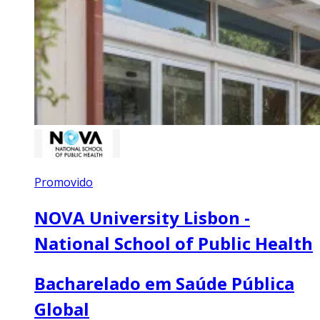
Promovido
NOVA University Lisbon -
National School of Public Health
Bacharelado em Saúde Pública
Global