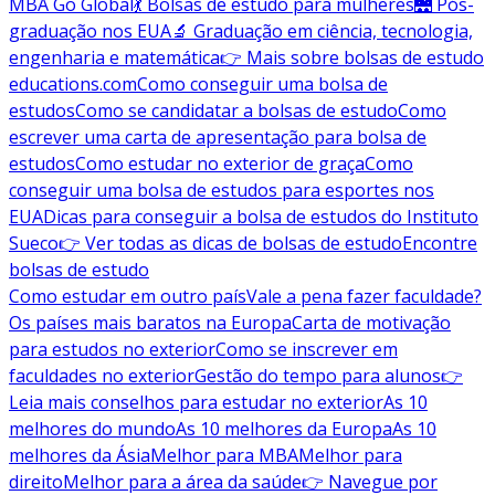
MBA Go Global
💃 Bolsas de estudo para mulheres
🌉 Pós-
graduação nos EUA
🔬 Graduação em ciência, tecnologia,
engenharia e matemática
👉 Mais sobre bolsas de estudo
educations.com
Como conseguir uma bolsa de
estudos
Como se candidatar a bolsas de estudo
Como
escrever uma carta de apresentação para bolsa de
estudos
Como estudar no exterior de graça
Como
conseguir uma bolsa de estudos para esportes nos
EUA
Dicas para conseguir a bolsa de estudos do Instituto
Sueco
👉 Ver todas as dicas de bolsas de estudo
Encontre
bolsas de estudo
Como estudar em outro país
Vale a pena fazer faculdade?
Os países mais baratos na Europa
Carta de motivação
para estudos no exterior
Como se inscrever em
faculdades no exterior
Gestão do tempo para alunos
👉
Leia mais conselhos para estudar no exterior
As 10
melhores do mundo
As 10 melhores da Europa
As 10
melhores da Ásia
Melhor para MBA
Melhor para
direito
Melhor para a área da saúde
👉 Navegue por