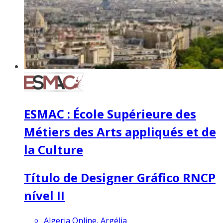
ESMAC : École Supérieure des
Métiers des Arts appliqués et de
la Culture
Título de Designer Gráfico RNCP
nível II
Algeria Online, Argélia