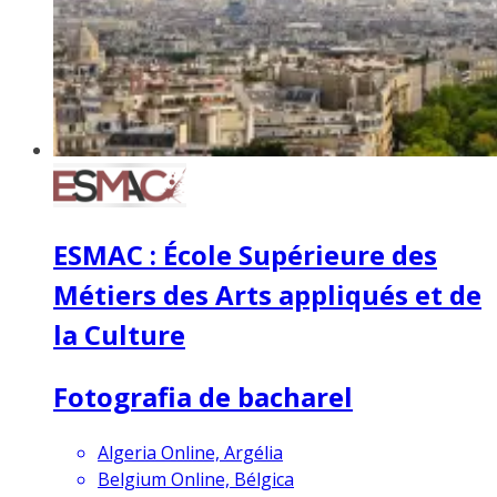
ESMAC : École Supérieure des
Métiers des Arts appliqués et de
la Culture
Fotografia de bacharel
Algeria Online, Argélia
Belgium Online, Bélgica