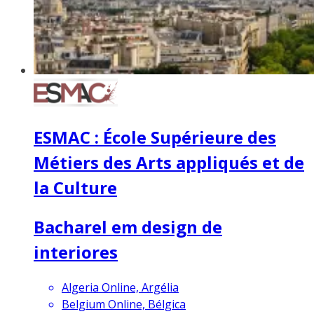
ESMAC : École Supérieure des
Métiers des Arts appliqués et de
la Culture
Bacharel em design de
interiores
Algeria Online, Argélia
Belgium Online, Bélgica