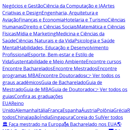
Negócios e Gestão
Ciência da Computação e IA
Artes
Criativas e Design
Engenharia, Arquitetura e
Aviação
Finanças e Economia
Hotelaria e Turismo
Ciências
Humanas
Direito e Ciências Sociais
Matemática e Ciências
Físicas
Mídia e Marketing
Medicina e Ciências da
Saúde
Ciências Naturais e da Vida
Psicologia e Saúde
Mental
Habilidades, Educação e Desenvolvimento
Profissional
Esporte, Bem-estar e Estilo de
Vida
Sustentabilidade e Meio Ambiente
Encontre cursos
Encontre Bacharelados
Encontre Mestrados
Encontre
programas MBA
Encontre Doutorados
👉 Ver todos os
graus acadêmicos
Guia de Bacharelado
Guia de
Mestrado
Guia de MBA
Guia de Doutorado
👉 Ver todos os
guias
Confira as graduações
EUA
Reino
Unido
Alemanha
Itália
França
Espanha
Áustria
Polônia
Grécia
R
todos
China
Japão
Índia
Singapura
Coreia do Sul
Ver todos
🏛 Faça mestrado na Europa
🗽 Bacharelado nos EUA
🌎