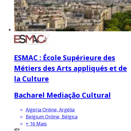
ESMAC : École Supérieure des
Métiers des Arts appliqués et de
la Culture
Bacharel Mediação Cultural
Algeria Online, Argélia
Belgium Online, Bélgica
+
16
Mais