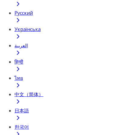
Русский
Українська
العربية
हिन्दी
ไทย
中文（简体）
日本語
한국어