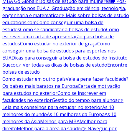
MBA Go Global
💃 Bolsas de estudo para mulheres
🌉 Pós-
graduação nos EUA
🔬 Graduação em ciência, tecnologia,
engenharia e matemática
👉 Mais sobre bolsas de estudo
educations.com
Como conseguir uma bolsa de
estudos
Como se candidatar a bolsas de estudo
Como
escrever uma carta de apresentação para bolsa de
estudos
Como estudar no exterior de graça
Como
conseguir uma bolsa de estudos para esportes nos
EUA
Dicas para conseguir a bolsa de estudos do Instituto
Sueco
👉 Ver todas as dicas de bolsas de estudo
Encontre
bolsas de estudo
Como estudar em outro país
Vale a pena fazer faculdade?
Os países mais baratos na Europa
Carta de motivação
para estudos no exterior
Como se inscrever em
faculdades no exterior
Gestão do tempo para alunos
👉
Leia mais conselhos para estudar no exterior
As 10
melhores do mundo
As 10 melhores da Europa
As 10
melhores da Ásia
Melhor para MBA
Melhor para
direito
Melhor para a área da saúde
👉 Navegue por