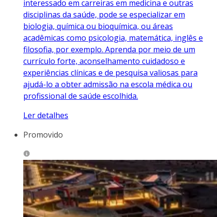
interessado em carreiras em medicina e outras
disciplinas da saúde, pode se especializar em
biologia, química ou bioquímica, ou áreas
acadêmicas como psicologia, matemática, inglês e
filosofia, por exemplo. Aprenda por meio de um
currículo forte, aconselhamento cuidadoso e
experiências clínicas e de pesquisa valiosas para
ajudá-lo a obter admissão na escola médica ou
profissional de saúde escolhida.
Ler detalhes
Promovido