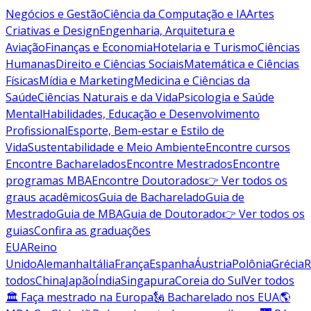
Negócios e Gestão
Ciência da Computação e IA
Artes
Criativas e Design
Engenharia, Arquitetura e
Aviação
Finanças e Economia
Hotelaria e Turismo
Ciências
Humanas
Direito e Ciências Sociais
Matemática e Ciências
Físicas
Mídia e Marketing
Medicina e Ciências da
Saúde
Ciências Naturais e da Vida
Psicologia e Saúde
Mental
Habilidades, Educação e Desenvolvimento
Profissional
Esporte, Bem-estar e Estilo de
Vida
Sustentabilidade e Meio Ambiente
Encontre cursos
Encontre Bacharelados
Encontre Mestrados
Encontre
programas MBA
Encontre Doutorados
👉 Ver todos os
graus acadêmicos
Guia de Bacharelado
Guia de
Mestrado
Guia de MBA
Guia de Doutorado
👉 Ver todos os
guias
Confira as graduações
EUA
Reino
Unido
Alemanha
Itália
França
Espanha
Áustria
Polônia
Grécia
R
todos
China
Japão
Índia
Singapura
Coreia do Sul
Ver todos
🏛 Faça mestrado na Europa
🗽 Bacharelado nos EUA
🌎