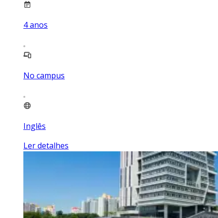
4
anos
No campus
Inglês
Ler detalhes