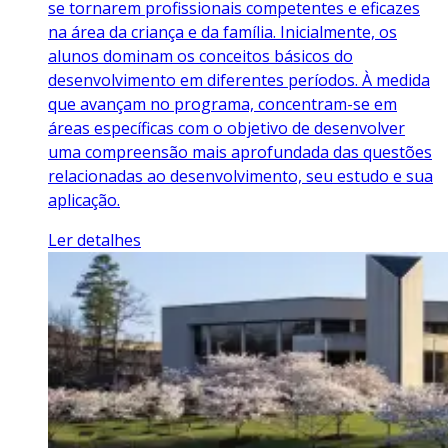
se tornarem profissionais competentes e eficazes
na área da criança e da família. Inicialmente, os
alunos dominam os conceitos básicos do
desenvolvimento em diferentes períodos. À medida
que avançam no programa, concentram-se em
áreas específicas com o objetivo de desenvolver
uma compreensão mais aprofundada das questões
relacionadas ao desenvolvimento, seu estudo e sua
aplicação.
Ler detalhes