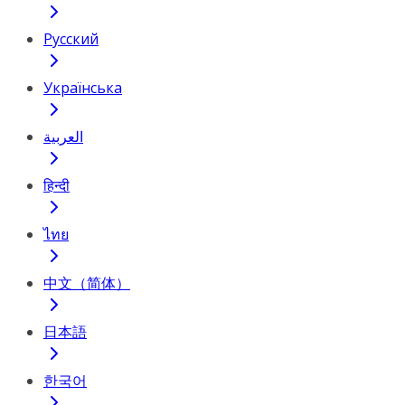
Русский
Українська
العربية
हिन्दी
ไทย
中文（简体）
日本語
한국어