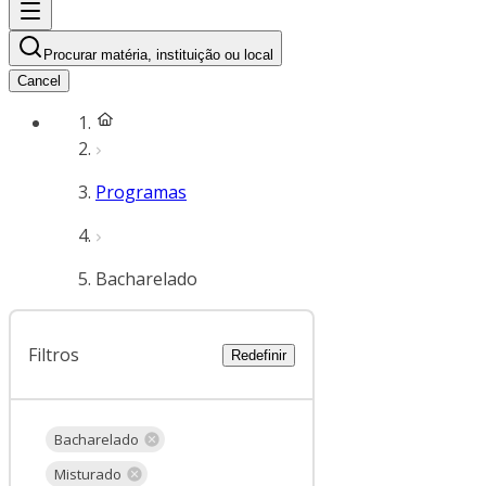
Procurar matéria, instituição ou local
Cancel
Programas
Bacharelado
Filtros
Redefinir
Bacharelado
Misturado