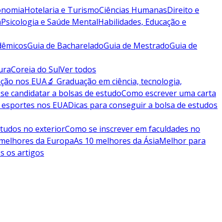
conomia
Hotelaria e Turismo
Ciências Humanas
Direito e
a
Psicologia e Saúde Mental
Habilidades, Educação e
dêmicos
Guia de Bacharelado
Guia de Mestrado
Guia de
ura
Coreia do Sul
Ver todos
ação nos EUA
🔬 Graduação em ciência, tecnologia,
se candidatar a bolsas de estudo
Como escrever uma carta
 esportes nos EUA
Dicas para conseguir a bolsa de estudos
tudos no exterior
Como se inscrever em faculdades no
 melhores da Europa
As 10 melhores da Ásia
Melhor para
s os artigos