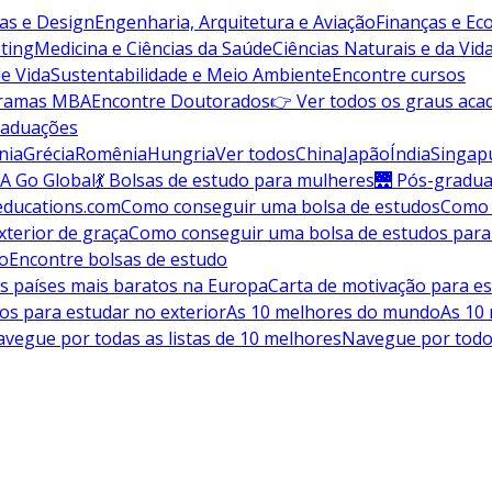
vas e Design
Engenharia, Arquitetura e Aviação
Finanças e E
ting
Medicina e Ciências da Saúde
Ciências Naturais e da Vid
de Vida
Sustentabilidade e Meio Ambiente
Encontre cursos
gramas MBA
Encontre Doutorados
👉 Ver todos os graus aca
raduações
nia
Grécia
Romênia
Hungria
Ver todos
China
Japão
Índia
Singap
A Go Global
💃 Bolsas de estudo para mulheres
🌉 Pós-gradu
educations.com
Como conseguir uma bolsa de estudos
Como 
terior de graça
Como conseguir uma bolsa de estudos para
do
Encontre bolsas de estudo
s países mais baratos na Europa
Carta de motivação para es
os para estudar no exterior
As 10 melhores do mundo
As 10
vegue por todas as listas de 10 melhores
Navegue por todo