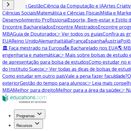
Negócios e Gestão
Ciência da Computação e IA
Artes Criati
Ciências Sociais
Matemática e Ciências Físicas
Mídia e Marke
Desenvolvimento Profissional
Esporte, Bem-estar e Estilo 
Encontre Bacharelados
Encontre Mestrados
Encontre pro
MBA
Guia de Doutorado
👉 Ver todos os guias
Confira as g
EUA
Reino Unido
Alemanha
Itália
França
Espanha
Áustria
Polô
🏛 Faça mestrado na Europa
🗽 Bacharelado nos EUA
🌎 MB
engenharia e matemática
👉 Mais sobre bolsas de estudo 
de apresentação para bolsa de estudos
Como estudar no ex
do Instituto Sueco
👉 Ver todas as dicas de bolsas de estu
Como estudar em outro país
Vale a pena fazer faculdade?
O
exterior
Gestão do tempo para alunos
👉 Leia mais conselh
MBA
Melhor para direito
Melhor para a área da saúde
👉 Na
Programas
Recursos