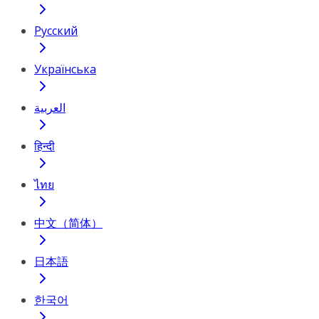
Русский
Українська
العربية
हिन्दी
ไทย
中文（简体）
日本語
한국어