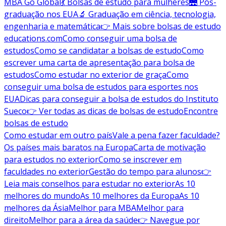
MBA Go Global
💃 Bolsas de estudo para mulheres
🌉 Pós-
graduação nos EUA
🔬 Graduação em ciência, tecnologia,
engenharia e matemática
👉 Mais sobre bolsas de estudo
educations.com
Como conseguir uma bolsa de
estudos
Como se candidatar a bolsas de estudo
Como
escrever uma carta de apresentação para bolsa de
estudos
Como estudar no exterior de graça
Como
conseguir uma bolsa de estudos para esportes nos
EUA
Dicas para conseguir a bolsa de estudos do Instituto
Sueco
👉 Ver todas as dicas de bolsas de estudo
Encontre
bolsas de estudo
Como estudar em outro país
Vale a pena fazer faculdade?
Os países mais baratos na Europa
Carta de motivação
para estudos no exterior
Como se inscrever em
faculdades no exterior
Gestão do tempo para alunos
👉
Leia mais conselhos para estudar no exterior
As 10
melhores do mundo
As 10 melhores da Europa
As 10
melhores da Ásia
Melhor para MBA
Melhor para
direito
Melhor para a área da saúde
👉 Navegue por