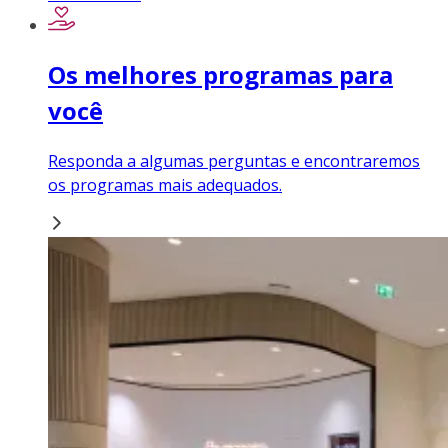
Os melhores programas para
você
Responda a algumas perguntas e encontraremos
os programas mais adequados.