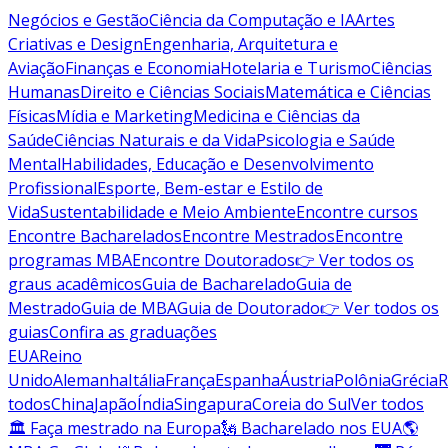
Negócios e Gestão
Ciência da Computação e IA
Artes
Criativas e Design
Engenharia, Arquitetura e
Aviação
Finanças e Economia
Hotelaria e Turismo
Ciências
Humanas
Direito e Ciências Sociais
Matemática e Ciências
Físicas
Mídia e Marketing
Medicina e Ciências da
Saúde
Ciências Naturais e da Vida
Psicologia e Saúde
Mental
Habilidades, Educação e Desenvolvimento
Profissional
Esporte, Bem-estar e Estilo de
Vida
Sustentabilidade e Meio Ambiente
Encontre cursos
Encontre Bacharelados
Encontre Mestrados
Encontre
programas MBA
Encontre Doutorados
👉 Ver todos os
graus acadêmicos
Guia de Bacharelado
Guia de
Mestrado
Guia de MBA
Guia de Doutorado
👉 Ver todos os
guias
Confira as graduações
EUA
Reino
Unido
Alemanha
Itália
França
Espanha
Áustria
Polônia
Grécia
R
todos
China
Japão
Índia
Singapura
Coreia do Sul
Ver todos
🏛 Faça mestrado na Europa
🗽 Bacharelado nos EUA
🌎