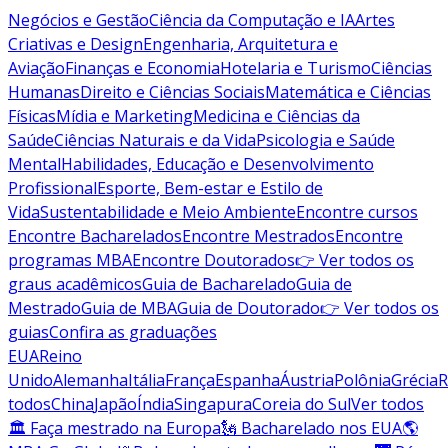
Negócios e Gestão
Ciência da Computação e IA
Artes
Criativas e Design
Engenharia, Arquitetura e
Aviação
Finanças e Economia
Hotelaria e Turismo
Ciências
Humanas
Direito e Ciências Sociais
Matemática e Ciências
Físicas
Mídia e Marketing
Medicina e Ciências da
Saúde
Ciências Naturais e da Vida
Psicologia e Saúde
Mental
Habilidades, Educação e Desenvolvimento
Profissional
Esporte, Bem-estar e Estilo de
Vida
Sustentabilidade e Meio Ambiente
Encontre cursos
Encontre Bacharelados
Encontre Mestrados
Encontre
programas MBA
Encontre Doutorados
👉 Ver todos os
graus acadêmicos
Guia de Bacharelado
Guia de
Mestrado
Guia de MBA
Guia de Doutorado
👉 Ver todos os
guias
Confira as graduações
EUA
Reino
Unido
Alemanha
Itália
França
Espanha
Áustria
Polônia
Grécia
R
todos
China
Japão
Índia
Singapura
Coreia do Sul
Ver todos
🏛 Faça mestrado na Europa
🗽 Bacharelado nos EUA
🌎