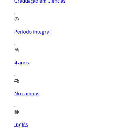
Graduação em Ciências
Período integral
4
anos
No campus
Inglês