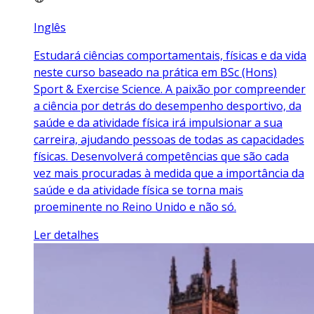
Inglês
Estudará ciências comportamentais, físicas e da vida
neste curso baseado na prática em BSc (Hons)
Sport & Exercise Science. A paixão por compreender
a ciência por detrás do desempenho desportivo, da
saúde e da atividade física irá impulsionar a sua
carreira, ajudando pessoas de todas as capacidades
físicas. Desenvolverá competências que são cada
vez mais procuradas à medida que a importância da
saúde e da atividade física se torna mais
proeminente no Reino Unido e não só.
Ler detalhes