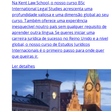
Na Kent Law School, o nosso curso BSc
International Legal Studies acrescenta uma
profundidade valiosa e uma dimensão global ao seu
curso. Também oferece uma experiência
inesquecível noutro país sem qualquer requisito de
aprender outra língua. Se queres iniciar uma
carreira jurídica de sucesso no Reino Unido e a nível
global, o nosso curso de Estudos Jurídicos
Internacionais é o primeiro passo para onde quer
que queiras ir.
Ler detalhes