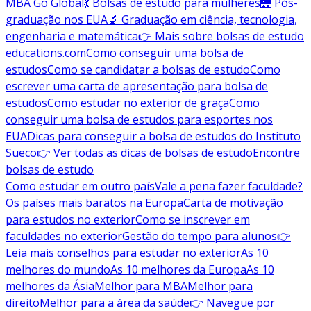
MBA Go Global
💃 Bolsas de estudo para mulheres
🌉 Pós-
graduação nos EUA
🔬 Graduação em ciência, tecnologia,
engenharia e matemática
👉 Mais sobre bolsas de estudo
educations.com
Como conseguir uma bolsa de
estudos
Como se candidatar a bolsas de estudo
Como
escrever uma carta de apresentação para bolsa de
estudos
Como estudar no exterior de graça
Como
conseguir uma bolsa de estudos para esportes nos
EUA
Dicas para conseguir a bolsa de estudos do Instituto
Sueco
👉 Ver todas as dicas de bolsas de estudo
Encontre
bolsas de estudo
Como estudar em outro país
Vale a pena fazer faculdade?
Os países mais baratos na Europa
Carta de motivação
para estudos no exterior
Como se inscrever em
faculdades no exterior
Gestão do tempo para alunos
👉
Leia mais conselhos para estudar no exterior
As 10
melhores do mundo
As 10 melhores da Europa
As 10
melhores da Ásia
Melhor para MBA
Melhor para
direito
Melhor para a área da saúde
👉 Navegue por