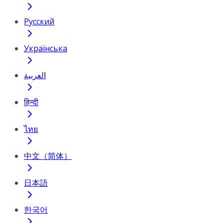
Русский
Українська
العربية
हिन्दी
ไทย
中文（简体）
日本語
한국어