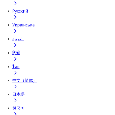
Русский
Українська
العربية
हिन्दी
ไทย
中文（简体）
日本語
한국어