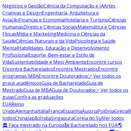
Negócios e Gestão
Ciência da Computação e IA
Artes
Criativas e Design
Engenharia, Arquitetura e
Aviação
Finanças e Economia
Hotelaria e Turismo
Ciências
Humanas
Direito e Ciências Sociais
Matemática e Ciências
Físicas
Mídia e Marketing
Medicina e Ciências da
Saúde
Ciências Naturais e da Vida
Psicologia e Saúde
Mental
Habilidades, Educação e Desenvolvimento
Profissional
Esporte, Bem-estar e Estilo de
Vida
Sustentabilidade e Meio Ambiente
Encontre cursos
Encontre Bacharelados
Encontre Mestrados
Encontre
programas MBA
Encontre Doutorados
👉 Ver todos os
graus acadêmicos
Guia de Bacharelado
Guia de
Mestrado
Guia de MBA
Guia de Doutorado
👉 Ver todos os
guias
Confira as graduações
EUA
Reino
Unido
Alemanha
Itália
França
Espanha
Áustria
Polônia
Grécia
R
todos
China
Japão
Índia
Singapura
Coreia do Sul
Ver todos
🏛 Faça mestrado na Europa
🗽 Bacharelado nos EUA
🌎