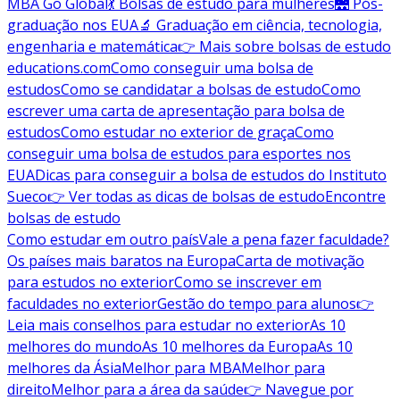
MBA Go Global
💃 Bolsas de estudo para mulheres
🌉 Pós-
graduação nos EUA
🔬 Graduação em ciência, tecnologia,
engenharia e matemática
👉 Mais sobre bolsas de estudo
educations.com
Como conseguir uma bolsa de
estudos
Como se candidatar a bolsas de estudo
Como
escrever uma carta de apresentação para bolsa de
estudos
Como estudar no exterior de graça
Como
conseguir uma bolsa de estudos para esportes nos
EUA
Dicas para conseguir a bolsa de estudos do Instituto
Sueco
👉 Ver todas as dicas de bolsas de estudo
Encontre
bolsas de estudo
Como estudar em outro país
Vale a pena fazer faculdade?
Os países mais baratos na Europa
Carta de motivação
para estudos no exterior
Como se inscrever em
faculdades no exterior
Gestão do tempo para alunos
👉
Leia mais conselhos para estudar no exterior
As 10
melhores do mundo
As 10 melhores da Europa
As 10
melhores da Ásia
Melhor para MBA
Melhor para
direito
Melhor para a área da saúde
👉 Navegue por