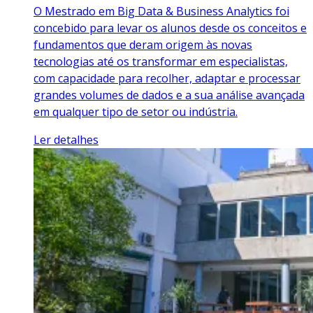
O Mestrado em Big Data & Business Analytics foi
concebido para levar os alunos desde os conceitos e
fundamentos que deram origem às novas
tecnologias até os transformar em especialistas,
com capacidade para recolher, adaptar e processar
grandes volumes de dados e a sua análise avançada
em qualquer tipo de setor ou indústria.
Ler detalhes