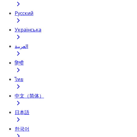
Русский
Українська
العربية
हिन्दी
ไทย
中文（简体）
日本語
한국어