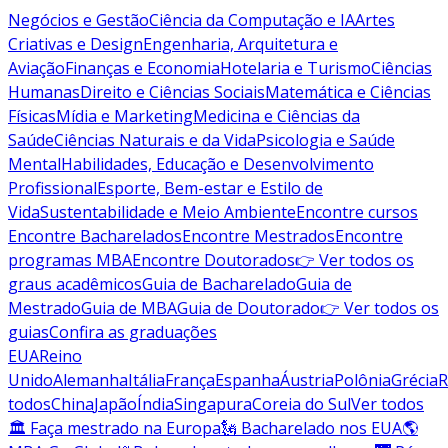
Negócios e Gestão
Ciência da Computação e IA
Artes
Criativas e Design
Engenharia, Arquitetura e
Aviação
Finanças e Economia
Hotelaria e Turismo
Ciências
Humanas
Direito e Ciências Sociais
Matemática e Ciências
Físicas
Mídia e Marketing
Medicina e Ciências da
Saúde
Ciências Naturais e da Vida
Psicologia e Saúde
Mental
Habilidades, Educação e Desenvolvimento
Profissional
Esporte, Bem-estar e Estilo de
Vida
Sustentabilidade e Meio Ambiente
Encontre cursos
Encontre Bacharelados
Encontre Mestrados
Encontre
programas MBA
Encontre Doutorados
👉 Ver todos os
graus acadêmicos
Guia de Bacharelado
Guia de
Mestrado
Guia de MBA
Guia de Doutorado
👉 Ver todos os
guias
Confira as graduações
EUA
Reino
Unido
Alemanha
Itália
França
Espanha
Áustria
Polônia
Grécia
R
todos
China
Japão
Índia
Singapura
Coreia do Sul
Ver todos
🏛 Faça mestrado na Europa
🗽 Bacharelado nos EUA
🌎