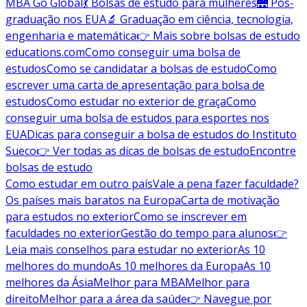
MBA Go Global
💃 Bolsas de estudo para mulheres
🌉 Pós-
graduação nos EUA
🔬 Graduação em ciência, tecnologia,
engenharia e matemática
👉 Mais sobre bolsas de estudo
educations.com
Como conseguir uma bolsa de
estudos
Como se candidatar a bolsas de estudo
Como
escrever uma carta de apresentação para bolsa de
estudos
Como estudar no exterior de graça
Como
conseguir uma bolsa de estudos para esportes nos
EUA
Dicas para conseguir a bolsa de estudos do Instituto
Sueco
👉 Ver todas as dicas de bolsas de estudo
Encontre
bolsas de estudo
Como estudar em outro país
Vale a pena fazer faculdade?
Os países mais baratos na Europa
Carta de motivação
para estudos no exterior
Como se inscrever em
faculdades no exterior
Gestão do tempo para alunos
👉
Leia mais conselhos para estudar no exterior
As 10
melhores do mundo
As 10 melhores da Europa
As 10
melhores da Ásia
Melhor para MBA
Melhor para
direito
Melhor para a área da saúde
👉 Navegue por