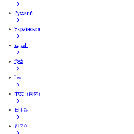
Русский
Українська
العربية
हिन्दी
ไทย
中文（简体）
日本語
한국어