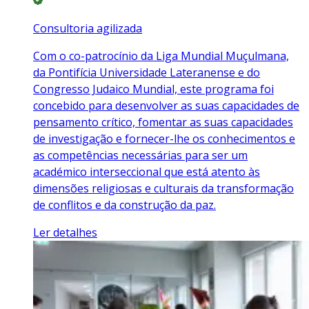
Consultoria agilizada
Com o co-patrocínio da Liga Mundial Muçulmana,
da Pontifícia Universidade Lateranense e do
Congresso Judaico Mundial, este programa foi
concebido para desenvolver as suas capacidades de
pensamento crítico, fomentar as suas capacidades
de investigação e fornecer-lhe os conhecimentos e
as competências necessárias para ser um
académico interseccional que está atento às
dimensões religiosas e culturais da transformação
de conflitos e da construção da paz.
Ler detalhes