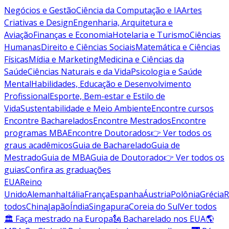
Negócios e Gestão
Ciência da Computação e IA
Artes
Criativas e Design
Engenharia, Arquitetura e
Aviação
Finanças e Economia
Hotelaria e Turismo
Ciências
Humanas
Direito e Ciências Sociais
Matemática e Ciências
Físicas
Mídia e Marketing
Medicina e Ciências da
Saúde
Ciências Naturais e da Vida
Psicologia e Saúde
Mental
Habilidades, Educação e Desenvolvimento
Profissional
Esporte, Bem-estar e Estilo de
Vida
Sustentabilidade e Meio Ambiente
Encontre cursos
Encontre Bacharelados
Encontre Mestrados
Encontre
programas MBA
Encontre Doutorados
👉 Ver todos os
graus acadêmicos
Guia de Bacharelado
Guia de
Mestrado
Guia de MBA
Guia de Doutorado
👉 Ver todos os
guias
Confira as graduações
EUA
Reino
Unido
Alemanha
Itália
França
Espanha
Áustria
Polônia
Grécia
R
todos
China
Japão
Índia
Singapura
Coreia do Sul
Ver todos
🏛 Faça mestrado na Europa
🗽 Bacharelado nos EUA
🌎