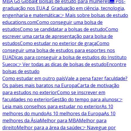
MBA Go Global
💃 Bolsas de estudo para mulheres
🌉 Pós-
graduação nos EUA
🔬 Graduação em ciência, tecnologia,
engenharia e matemática
👉 Mais sobre bolsas de estudo
educations.com
Como conseguir uma bolsa de
estudos
Como se candidatar a bolsas de estudo
Como
escrever uma carta de apresentação para bolsa de
estudos
Como estudar no exterior de graça
Como
conseguir uma bolsa de estudos para esportes nos
EUA
Dicas para conseguir a bolsa de estudos do Instituto
Sueco
👉 Ver todas as dicas de bolsas de estudo
Encontre
bolsas de estudo
Como estudar em outro país
Vale a pena fazer faculdade?
Os países mais baratos na Europa
Carta de motivação
para estudos no exterior
Como se inscrever em
faculdades no exterior
Gestão do tempo para alunos
👉
Leia mais conselhos para estudar no exterior
As 10
melhores do mundo
As 10 melhores da Europa
As 10
melhores da Ásia
Melhor para MBA
Melhor para
direito
Melhor para a área da saúde
👉 Navegue por