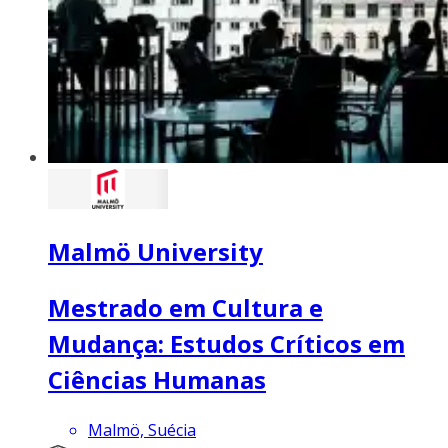
Malmö University
Mestrado em Cultura e
Mudança: Estudos Críticos em
Ciências Humanas
Malmö, Suécia