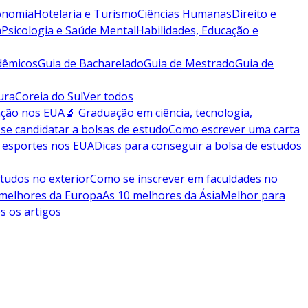
conomia
Hotelaria e Turismo
Ciências Humanas
Direito e
a
Psicologia e Saúde Mental
Habilidades, Educação e
dêmicos
Guia de Bacharelado
Guia de Mestrado
Guia de
ura
Coreia do Sul
Ver todos
ação nos EUA
🔬 Graduação em ciência, tecnologia,
se candidatar a bolsas de estudo
Como escrever uma carta
 esportes nos EUA
Dicas para conseguir a bolsa de estudos
tudos no exterior
Como se inscrever em faculdades no
 melhores da Europa
As 10 melhores da Ásia
Melhor para
s os artigos