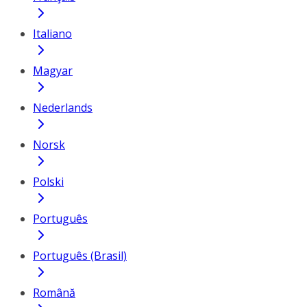
Italiano
Magyar
Nederlands
Norsk
Polski
Português
Português (Brasil)
Română