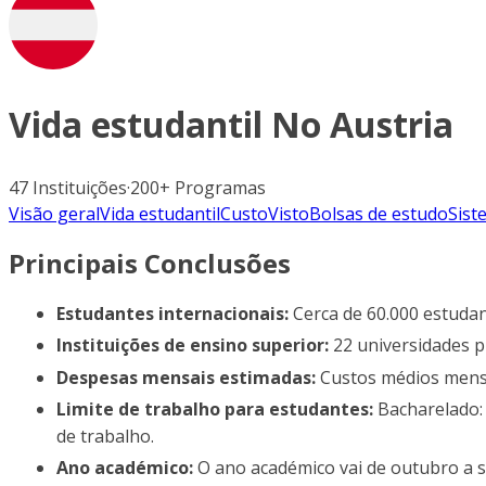
Vida estudantil No
Austria
47
Instituições
·
200+
Programas
Visão geral
Vida estudantil
Custo
Visto
Bolsas de estudo
Sist
Principais Conclusões
Estudantes internacionais:
Cerca de 60.000 estudan
Instituições de ensino superior:
22 universidades pú
Despesas mensais estimadas:
Custos médios mensa
Limite de trabalho para estudantes:
Bacharelado: 
de trabalho.
Ano académico:
O ano académico vai de outubro a 