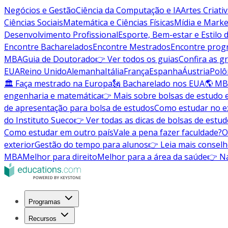
Negócios e Gestão
Ciência da Computação e IA
Artes Criati
Ciências Sociais
Matemática e Ciências Físicas
Mídia e Marke
Desenvolvimento Profissional
Esporte, Bem-estar e Estilo 
Encontre Bacharelados
Encontre Mestrados
Encontre pro
MBA
Guia de Doutorado
👉 Ver todos os guias
Confira as g
EUA
Reino Unido
Alemanha
Itália
França
Espanha
Áustria
Polô
🏛 Faça mestrado na Europa
🗽 Bacharelado nos EUA
🌎 MB
engenharia e matemática
👉 Mais sobre bolsas de estudo 
de apresentação para bolsa de estudos
Como estudar no ex
do Instituto Sueco
👉 Ver todas as dicas de bolsas de estu
Como estudar em outro país
Vale a pena fazer faculdade?
O
exterior
Gestão do tempo para alunos
👉 Leia mais conselh
MBA
Melhor para direito
Melhor para a área da saúde
👉 Na
Programas
Recursos