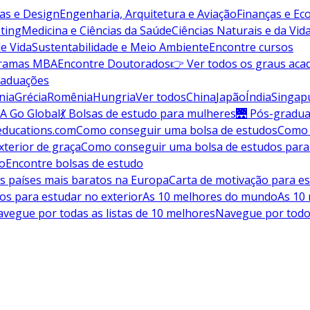
vas e Design
Engenharia, Arquitetura e Aviação
Finanças e E
ting
Medicina e Ciências da Saúde
Ciências Naturais e da Vid
de Vida
Sustentabilidade e Meio Ambiente
Encontre cursos
gramas MBA
Encontre Doutorados
👉 Ver todos os graus aca
raduações
nia
Grécia
Romênia
Hungria
Ver todos
China
Japão
Índia
Singap
A Go Global
💃 Bolsas de estudo para mulheres
🌉 Pós-gradu
educations.com
Como conseguir uma bolsa de estudos
Como 
terior de graça
Como conseguir uma bolsa de estudos para
do
Encontre bolsas de estudo
s países mais baratos na Europa
Carta de motivação para es
os para estudar no exterior
As 10 melhores do mundo
As 10
vegue por todas as listas de 10 melhores
Navegue por todo