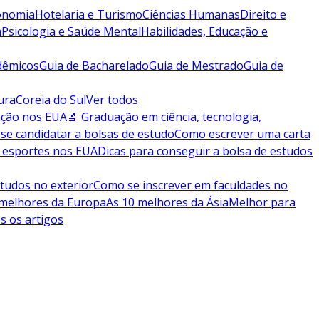
conomia
Hotelaria e Turismo
Ciências Humanas
Direito e
a
Psicologia e Saúde Mental
Habilidades, Educação e
dêmicos
Guia de Bacharelado
Guia de Mestrado
Guia de
ura
Coreia do Sul
Ver todos
ação nos EUA
🔬 Graduação em ciência, tecnologia,
se candidatar a bolsas de estudo
Como escrever uma carta
 esportes nos EUA
Dicas para conseguir a bolsa de estudos
tudos no exterior
Como se inscrever em faculdades no
 melhores da Europa
As 10 melhores da Ásia
Melhor para
s os artigos