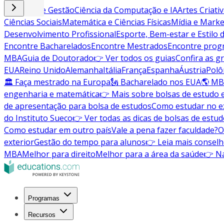
Negócios e Gestão
Ciência da Computação e IA
Artes Criati
Ciências Sociais
Matemática e Ciências Físicas
Mídia e Marke
Desenvolvimento Profissional
Esporte, Bem-estar e Estilo 
Encontre Bacharelados
Encontre Mestrados
Encontre pro
MBA
Guia de Doutorado
👉 Ver todos os guias
Confira as g
EUA
Reino Unido
Alemanha
Itália
França
Espanha
Áustria
Polô
🏛 Faça mestrado na Europa
🗽 Bacharelado nos EUA
🌎 MB
engenharia e matemática
👉 Mais sobre bolsas de estudo 
de apresentação para bolsa de estudos
Como estudar no ex
do Instituto Sueco
👉 Ver todas as dicas de bolsas de estu
Como estudar em outro país
Vale a pena fazer faculdade?
O
exterior
Gestão do tempo para alunos
👉 Leia mais conselh
MBA
Melhor para direito
Melhor para a área da saúde
👉 Na
Programas
Recursos