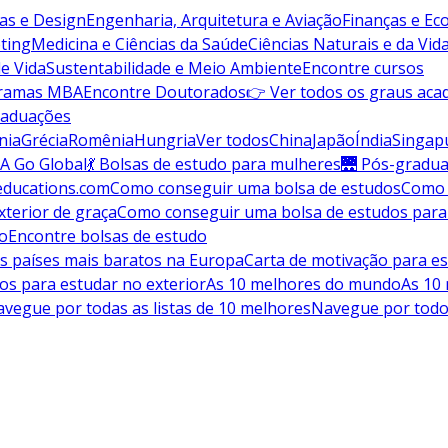
vas e Design
Engenharia, Arquitetura e Aviação
Finanças e E
ting
Medicina e Ciências da Saúde
Ciências Naturais e da Vid
de Vida
Sustentabilidade e Meio Ambiente
Encontre cursos
gramas MBA
Encontre Doutorados
👉 Ver todos os graus aca
raduações
nia
Grécia
Romênia
Hungria
Ver todos
China
Japão
Índia
Singap
A Go Global
💃 Bolsas de estudo para mulheres
🌉 Pós-gradu
educations.com
Como conseguir uma bolsa de estudos
Como 
terior de graça
Como conseguir uma bolsa de estudos para
do
Encontre bolsas de estudo
s países mais baratos na Europa
Carta de motivação para es
os para estudar no exterior
As 10 melhores do mundo
As 10
vegue por todas as listas de 10 melhores
Navegue por todo