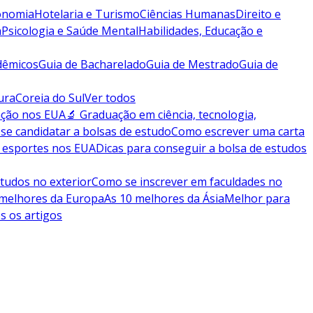
conomia
Hotelaria e Turismo
Ciências Humanas
Direito e
a
Psicologia e Saúde Mental
Habilidades, Educação e
dêmicos
Guia de Bacharelado
Guia de Mestrado
Guia de
ura
Coreia do Sul
Ver todos
ação nos EUA
🔬 Graduação em ciência, tecnologia,
se candidatar a bolsas de estudo
Como escrever uma carta
 esportes nos EUA
Dicas para conseguir a bolsa de estudos
tudos no exterior
Como se inscrever em faculdades no
 melhores da Europa
As 10 melhores da Ásia
Melhor para
s os artigos