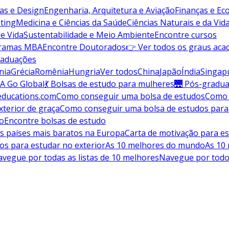
vas e Design
Engenharia, Arquitetura e Aviação
Finanças e E
ting
Medicina e Ciências da Saúde
Ciências Naturais e da Vid
de Vida
Sustentabilidade e Meio Ambiente
Encontre cursos
gramas MBA
Encontre Doutorados
👉 Ver todos os graus aca
raduações
nia
Grécia
Romênia
Hungria
Ver todos
China
Japão
Índia
Singap
A Go Global
💃 Bolsas de estudo para mulheres
🌉 Pós-gradu
educations.com
Como conseguir uma bolsa de estudos
Como 
terior de graça
Como conseguir uma bolsa de estudos para
do
Encontre bolsas de estudo
s países mais baratos na Europa
Carta de motivação para es
os para estudar no exterior
As 10 melhores do mundo
As 10
vegue por todas as listas de 10 melhores
Navegue por todo