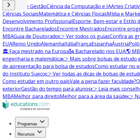
Negócios e Gestão
Ciência da Computação e IA
Artes Criati
Ciências Sociais
Matemática e Ciências Físicas
Mídia e Marke
Desenvolvimento Profissional
Esporte, Bem-estar e Estilo 
Encontre Bacharelados
Encontre Mestrados
Encontre pro
MBA
Guia de Doutorado
👉 Ver todos os guias
Confira as g
EUA
Reino Unido
Alemanha
Itália
França
Espanha
Áustria
Polô
🏛 Faça mestrado na Europa
🗽 Bacharelado nos EUA
🌎 MB
engenharia e matemática
👉 Mais sobre bolsas de estudo 
de apresentação para bolsa de estudos
Como estudar no ex
do Instituto Sueco
👉 Ver todas as dicas de bolsas de estu
Como estudar em outro país
Vale a pena fazer faculdade?
O
exterior
Gestão do tempo para alunos
👉 Leia mais conselh
MBA
Melhor para direito
Melhor para a área da saúde
👉 Na
Programas
Recursos