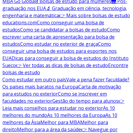
MBA Go Global
💃 Bolsas de estudo para mulheres
🌉 Pós-
graduação nos EUA
🔬 Graduação em ciência, tecnologia,
engenharia e matemática
👉 Mais sobre bolsas de estudo
educations.com
Como conseguir uma bolsa de
estudos
Como se candidatar a bolsas de estudo
Como
escrever uma carta de apresentação para bolsa de
estudos
Como estudar no exterior de graça
Como
conseguir uma bolsa de estudos para esportes nos
EUA
Dicas para conseguir a bolsa de estudos do Instituto
Sueco
👉 Ver todas as dicas de bolsas de estudo
Encontre
bolsas de estudo
Como estudar em outro país
Vale a pena fazer faculdade?
Os países mais baratos na Europa
Carta de motivação
para estudos no exterior
Como se inscrever em
faculdades no exterior
Gestão do tempo para alunos
👉
Leia mais conselhos para estudar no exterior
As 10
melhores do mundo
As 10 melhores da Europa
As 10
melhores da Ásia
Melhor para MBA
Melhor para
direito
Melhor para a área da saúde
👉 Navegue por