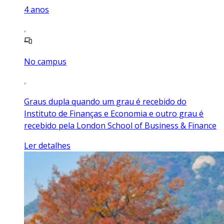
4
anos
No campus
Graus dupla quando um grau é recebido do
Instituto de Finanças e Economia e outro grau é
recebido pela London School of Business & Finance
Ler detalhes