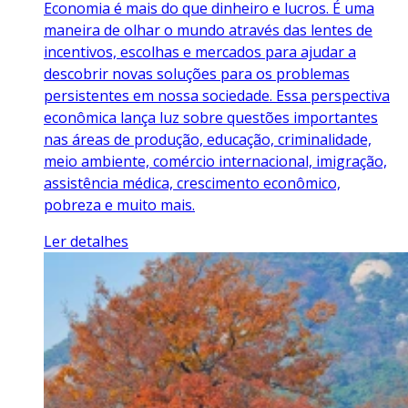
Economia é mais do que dinheiro e lucros. É uma
maneira de olhar o mundo através das lentes de
incentivos, escolhas e mercados para ajudar a
descobrir novas soluções para os problemas
persistentes em nossa sociedade. Essa perspectiva
econômica lança luz sobre questões importantes
nas áreas de produção, educação, criminalidade,
meio ambiente, comércio internacional, imigração,
assistência médica, crescimento econômico,
pobreza e muito mais.
Ler detalhes