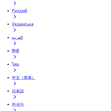
Русский
Українська
العربية
हिन्दी
ไทย
中文（简体）
日本語
한국어