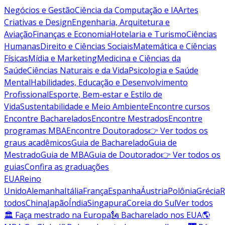
Negócios e Gestão
Ciência da Computação e IA
Artes
Criativas e Design
Engenharia, Arquitetura e
Aviação
Finanças e Economia
Hotelaria e Turismo
Ciências
Humanas
Direito e Ciências Sociais
Matemática e Ciências
Físicas
Mídia e Marketing
Medicina e Ciências da
Saúde
Ciências Naturais e da Vida
Psicologia e Saúde
Mental
Habilidades, Educação e Desenvolvimento
Profissional
Esporte, Bem-estar e Estilo de
Vida
Sustentabilidade e Meio Ambiente
Encontre cursos
Encontre Bacharelados
Encontre Mestrados
Encontre
programas MBA
Encontre Doutorados
👉 Ver todos os
graus acadêmicos
Guia de Bacharelado
Guia de
Mestrado
Guia de MBA
Guia de Doutorado
👉 Ver todos os
guias
Confira as graduações
EUA
Reino
Unido
Alemanha
Itália
França
Espanha
Áustria
Polônia
Grécia
R
todos
China
Japão
Índia
Singapura
Coreia do Sul
Ver todos
🏛 Faça mestrado na Europa
🗽 Bacharelado nos EUA
🌎