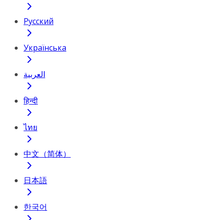
Русский
Українська
العربية
हिन्दी
ไทย
中文（简体）
日本語
한국어