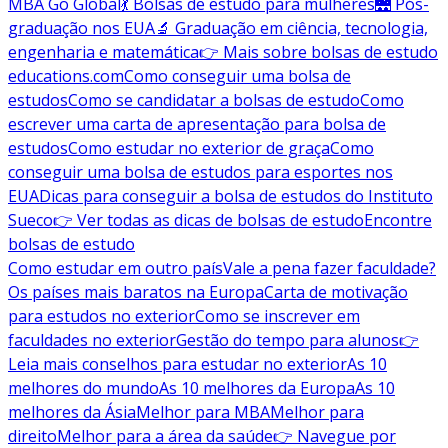
MBA Go Global
💃 Bolsas de estudo para mulheres
🌉 Pós-
graduação nos EUA
🔬 Graduação em ciência, tecnologia,
engenharia e matemática
👉 Mais sobre bolsas de estudo
educations.com
Como conseguir uma bolsa de
estudos
Como se candidatar a bolsas de estudo
Como
escrever uma carta de apresentação para bolsa de
estudos
Como estudar no exterior de graça
Como
conseguir uma bolsa de estudos para esportes nos
EUA
Dicas para conseguir a bolsa de estudos do Instituto
Sueco
👉 Ver todas as dicas de bolsas de estudo
Encontre
bolsas de estudo
Como estudar em outro país
Vale a pena fazer faculdade?
Os países mais baratos na Europa
Carta de motivação
para estudos no exterior
Como se inscrever em
faculdades no exterior
Gestão do tempo para alunos
👉
Leia mais conselhos para estudar no exterior
As 10
melhores do mundo
As 10 melhores da Europa
As 10
melhores da Ásia
Melhor para MBA
Melhor para
direito
Melhor para a área da saúde
👉 Navegue por