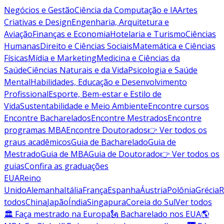
Negócios e Gestão
Ciência da Computação e IA
Artes
Criativas e Design
Engenharia, Arquitetura e
Aviação
Finanças e Economia
Hotelaria e Turismo
Ciências
Humanas
Direito e Ciências Sociais
Matemática e Ciências
Físicas
Mídia e Marketing
Medicina e Ciências da
Saúde
Ciências Naturais e da Vida
Psicologia e Saúde
Mental
Habilidades, Educação e Desenvolvimento
Profissional
Esporte, Bem-estar e Estilo de
Vida
Sustentabilidade e Meio Ambiente
Encontre cursos
Encontre Bacharelados
Encontre Mestrados
Encontre
programas MBA
Encontre Doutorados
👉 Ver todos os
graus acadêmicos
Guia de Bacharelado
Guia de
Mestrado
Guia de MBA
Guia de Doutorado
👉 Ver todos os
guias
Confira as graduações
EUA
Reino
Unido
Alemanha
Itália
França
Espanha
Áustria
Polônia
Grécia
R
todos
China
Japão
Índia
Singapura
Coreia do Sul
Ver todos
🏛 Faça mestrado na Europa
🗽 Bacharelado nos EUA
🌎