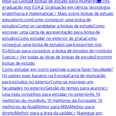
MBA Go Global
💃 Bolsas de estudo para mulheres
🌉 Pós-
graduação nos EUA
🔬 Graduação em ciência, tecnologia,
engenharia e matemática
👉 Mais sobre bolsas de estudo
educations.com
Como conseguir uma bolsa de
estudos
Como se candidatar a bolsas de estudo
Como
escrever uma carta de apresentação para bolsa de
estudos
Como estudar no exterior de graça
Como
conseguir uma bolsa de estudos para esportes nos
EUA
Dicas para conseguir a bolsa de estudos do Instituto
Sueco
👉 Ver todas as dicas de bolsas de estudo
Encontre
bolsas de estudo
Como estudar em outro país
Vale a pena fazer faculdade?
Os países mais baratos na Europa
Carta de motivação
para estudos no exterior
Como se inscrever em
faculdades no exterior
Gestão do tempo para alunos
👉
Leia mais conselhos para estudar no exterior
As 10
melhores do mundo
As 10 melhores da Europa
As 10
melhores da Ásia
Melhor para MBA
Melhor para
direito
Melhor para a área da saúde
👉 Navegue por