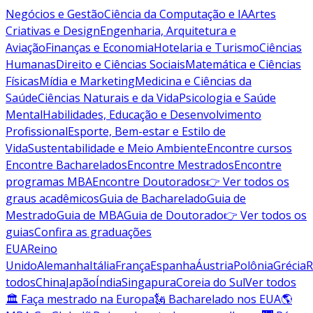
Negócios e Gestão
Ciência da Computação e IA
Artes
Criativas e Design
Engenharia, Arquitetura e
Aviação
Finanças e Economia
Hotelaria e Turismo
Ciências
Humanas
Direito e Ciências Sociais
Matemática e Ciências
Físicas
Mídia e Marketing
Medicina e Ciências da
Saúde
Ciências Naturais e da Vida
Psicologia e Saúde
Mental
Habilidades, Educação e Desenvolvimento
Profissional
Esporte, Bem-estar e Estilo de
Vida
Sustentabilidade e Meio Ambiente
Encontre cursos
Encontre Bacharelados
Encontre Mestrados
Encontre
programas MBA
Encontre Doutorados
👉 Ver todos os
graus acadêmicos
Guia de Bacharelado
Guia de
Mestrado
Guia de MBA
Guia de Doutorado
👉 Ver todos os
guias
Confira as graduações
EUA
Reino
Unido
Alemanha
Itália
França
Espanha
Áustria
Polônia
Grécia
R
todos
China
Japão
Índia
Singapura
Coreia do Sul
Ver todos
🏛 Faça mestrado na Europa
🗽 Bacharelado nos EUA
🌎