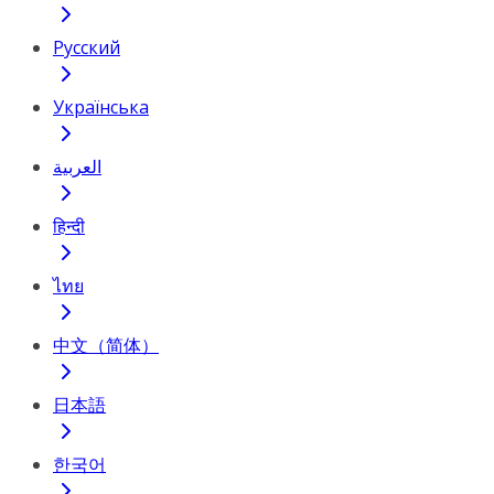
Русский
Українська
العربية
हिन्दी
ไทย
中文（简体）
日本語
한국어