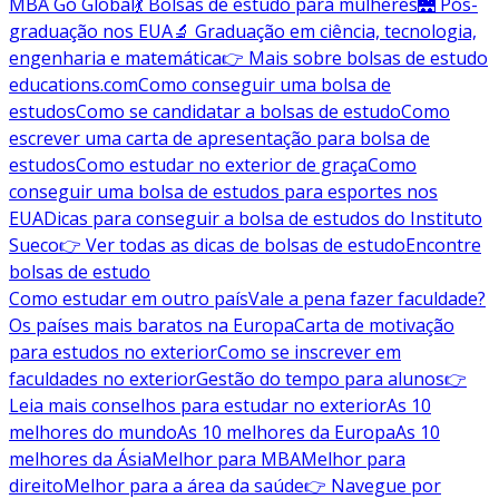
MBA Go Global
💃 Bolsas de estudo para mulheres
🌉 Pós-
graduação nos EUA
🔬 Graduação em ciência, tecnologia,
engenharia e matemática
👉 Mais sobre bolsas de estudo
educations.com
Como conseguir uma bolsa de
estudos
Como se candidatar a bolsas de estudo
Como
escrever uma carta de apresentação para bolsa de
estudos
Como estudar no exterior de graça
Como
conseguir uma bolsa de estudos para esportes nos
EUA
Dicas para conseguir a bolsa de estudos do Instituto
Sueco
👉 Ver todas as dicas de bolsas de estudo
Encontre
bolsas de estudo
Como estudar em outro país
Vale a pena fazer faculdade?
Os países mais baratos na Europa
Carta de motivação
para estudos no exterior
Como se inscrever em
faculdades no exterior
Gestão do tempo para alunos
👉
Leia mais conselhos para estudar no exterior
As 10
melhores do mundo
As 10 melhores da Europa
As 10
melhores da Ásia
Melhor para MBA
Melhor para
direito
Melhor para a área da saúde
👉 Navegue por