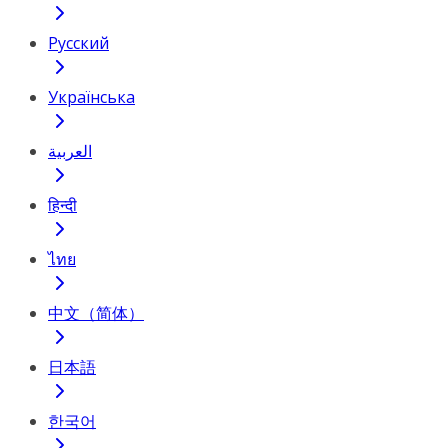
Русский
Українська
العربية
हिन्दी
ไทย
中文（简体）
日本語
한국어