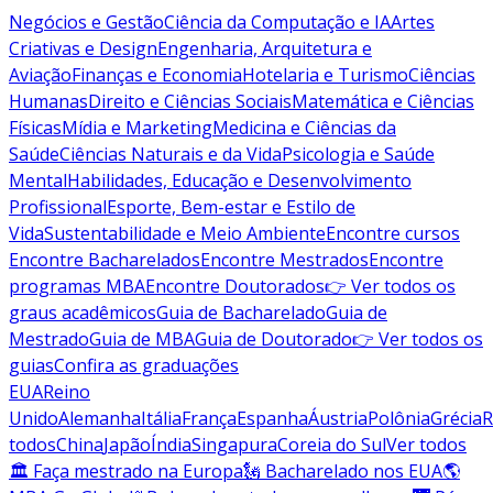
Negócios e Gestão
Ciência da Computação e IA
Artes
Criativas e Design
Engenharia, Arquitetura e
Aviação
Finanças e Economia
Hotelaria e Turismo
Ciências
Humanas
Direito e Ciências Sociais
Matemática e Ciências
Físicas
Mídia e Marketing
Medicina e Ciências da
Saúde
Ciências Naturais e da Vida
Psicologia e Saúde
Mental
Habilidades, Educação e Desenvolvimento
Profissional
Esporte, Bem-estar e Estilo de
Vida
Sustentabilidade e Meio Ambiente
Encontre cursos
Encontre Bacharelados
Encontre Mestrados
Encontre
programas MBA
Encontre Doutorados
👉 Ver todos os
graus acadêmicos
Guia de Bacharelado
Guia de
Mestrado
Guia de MBA
Guia de Doutorado
👉 Ver todos os
guias
Confira as graduações
EUA
Reino
Unido
Alemanha
Itália
França
Espanha
Áustria
Polônia
Grécia
R
todos
China
Japão
Índia
Singapura
Coreia do Sul
Ver todos
🏛 Faça mestrado na Europa
🗽 Bacharelado nos EUA
🌎