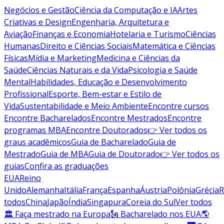
Negócios e Gestão
Ciência da Computação e IA
Artes
Criativas e Design
Engenharia, Arquitetura e
Aviação
Finanças e Economia
Hotelaria e Turismo
Ciências
Humanas
Direito e Ciências Sociais
Matemática e Ciências
Físicas
Mídia e Marketing
Medicina e Ciências da
Saúde
Ciências Naturais e da Vida
Psicologia e Saúde
Mental
Habilidades, Educação e Desenvolvimento
Profissional
Esporte, Bem-estar e Estilo de
Vida
Sustentabilidade e Meio Ambiente
Encontre cursos
Encontre Bacharelados
Encontre Mestrados
Encontre
programas MBA
Encontre Doutorados
👉 Ver todos os
graus acadêmicos
Guia de Bacharelado
Guia de
Mestrado
Guia de MBA
Guia de Doutorado
👉 Ver todos os
guias
Confira as graduações
EUA
Reino
Unido
Alemanha
Itália
França
Espanha
Áustria
Polônia
Grécia
R
todos
China
Japão
Índia
Singapura
Coreia do Sul
Ver todos
🏛 Faça mestrado na Europa
🗽 Bacharelado nos EUA
🌎