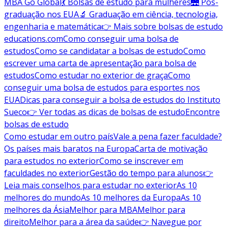
MBA Go Global
💃 Bolsas de estudo para mulheres
🌉 Pós-
graduação nos EUA
🔬 Graduação em ciência, tecnologia,
engenharia e matemática
👉 Mais sobre bolsas de estudo
educations.com
Como conseguir uma bolsa de
estudos
Como se candidatar a bolsas de estudo
Como
escrever uma carta de apresentação para bolsa de
estudos
Como estudar no exterior de graça
Como
conseguir uma bolsa de estudos para esportes nos
EUA
Dicas para conseguir a bolsa de estudos do Instituto
Sueco
👉 Ver todas as dicas de bolsas de estudo
Encontre
bolsas de estudo
Como estudar em outro país
Vale a pena fazer faculdade?
Os países mais baratos na Europa
Carta de motivação
para estudos no exterior
Como se inscrever em
faculdades no exterior
Gestão do tempo para alunos
👉
Leia mais conselhos para estudar no exterior
As 10
melhores do mundo
As 10 melhores da Europa
As 10
melhores da Ásia
Melhor para MBA
Melhor para
direito
Melhor para a área da saúde
👉 Navegue por