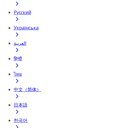
Русский
Українська
العربية
हिन्दी
ไทย
中文（简体）
日本語
한국어