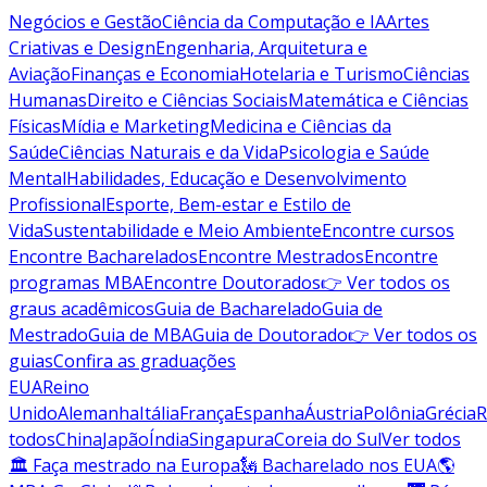
Negócios e Gestão
Ciência da Computação e IA
Artes
Criativas e Design
Engenharia, Arquitetura e
Aviação
Finanças e Economia
Hotelaria e Turismo
Ciências
Humanas
Direito e Ciências Sociais
Matemática e Ciências
Físicas
Mídia e Marketing
Medicina e Ciências da
Saúde
Ciências Naturais e da Vida
Psicologia e Saúde
Mental
Habilidades, Educação e Desenvolvimento
Profissional
Esporte, Bem-estar e Estilo de
Vida
Sustentabilidade e Meio Ambiente
Encontre cursos
Encontre Bacharelados
Encontre Mestrados
Encontre
programas MBA
Encontre Doutorados
👉 Ver todos os
graus acadêmicos
Guia de Bacharelado
Guia de
Mestrado
Guia de MBA
Guia de Doutorado
👉 Ver todos os
guias
Confira as graduações
EUA
Reino
Unido
Alemanha
Itália
França
Espanha
Áustria
Polônia
Grécia
R
todos
China
Japão
Índia
Singapura
Coreia do Sul
Ver todos
🏛 Faça mestrado na Europa
🗽 Bacharelado nos EUA
🌎