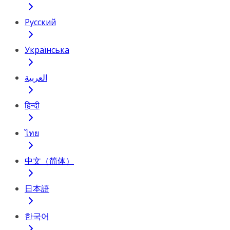
Русский
Українська
العربية
हिन्दी
ไทย
中文（简体）
日本語
한국어