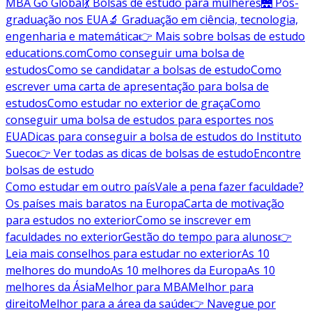
MBA Go Global
💃 Bolsas de estudo para mulheres
🌉 Pós-
graduação nos EUA
🔬 Graduação em ciência, tecnologia,
engenharia e matemática
👉 Mais sobre bolsas de estudo
educations.com
Como conseguir uma bolsa de
estudos
Como se candidatar a bolsas de estudo
Como
escrever uma carta de apresentação para bolsa de
estudos
Como estudar no exterior de graça
Como
conseguir uma bolsa de estudos para esportes nos
EUA
Dicas para conseguir a bolsa de estudos do Instituto
Sueco
👉 Ver todas as dicas de bolsas de estudo
Encontre
bolsas de estudo
Como estudar em outro país
Vale a pena fazer faculdade?
Os países mais baratos na Europa
Carta de motivação
para estudos no exterior
Como se inscrever em
faculdades no exterior
Gestão do tempo para alunos
👉
Leia mais conselhos para estudar no exterior
As 10
melhores do mundo
As 10 melhores da Europa
As 10
melhores da Ásia
Melhor para MBA
Melhor para
direito
Melhor para a área da saúde
👉 Navegue por