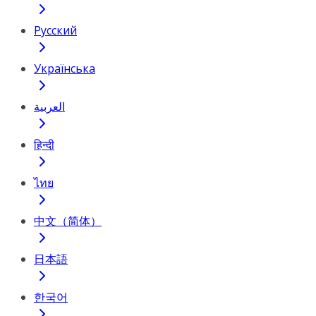
Русский
Українська
العربية
हिन्दी
ไทย
中文（简体）
日本語
한국어