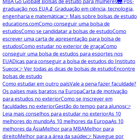
MBA Go Global
💃 Bolsas de estudo para mulheres
🌉 Pós-
graduação nos EUA
🔬 Graduação em ciência, tecnologia,
engenharia e matemática
👉 Mais sobre bolsas de estudo
educations.com
Como conseguir uma bolsa de
estudos
Como se candidatar a bolsas de estudo
Como
escrever uma carta de apresentação para bolsa de
estudos
Como estudar no exterior de graça
Como
conseguir uma bolsa de estudos para esportes nos
EUA
Dicas para conseguir a bolsa de estudos do Instituto
Sueco
👉 Ver todas as dicas de bolsas de estudo
Encontre
bolsas de estudo
Como estudar em outro país
Vale a pena fazer faculdade?
Os países mais baratos na Europa
Carta de motivação
para estudos no exterior
Como se inscrever em
faculdades no exterior
Gestão do tempo para alunos
👉
Leia mais conselhos para estudar no exterior
As 10
melhores do mundo
As 10 melhores da Europa
As 10
melhores da Ásia
Melhor para MBA
Melhor para
direito
Melhor para a área da saúde
👉 Navegue por