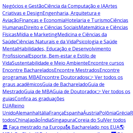
Negócios e Gestão
Ciência da Computação e IA
Artes
Criativas e Design
Engenharia, Arquitetura e
Aviação
Finanças e Economia
Hotelaria e Turismo
Ciências
Humanas
Direito e Ciências Sociais
Matemática e Ciências
Físicas
Mídia e Marketing
Medicina e Ciências da
Saúde
Ciências Naturais e da Vida
Psicologia e Saúde
Mental
Habilidades, Educação e Desenvolvimento
Profissional
Esporte, Bem-estar e Estilo de
Vida
Sustentabilidade e Meio Ambiente
Encontre cursos
Encontre Bacharelados
Encontre Mestrados
Encontre
programas MBA
Encontre Doutorados
👉 Ver todos os
graus acadêmicos
Guia de Bacharelado
Guia de
Mestrado
Guia de MBA
Guia de Doutorado
👉 Ver todos os
guias
Confira as graduações
EUA
Reino
Unido
Alemanha
Itália
França
Espanha
Áustria
Polônia
Grécia
R
todos
China
Japão
Índia
Singapura
Coreia do Sul
Ver todos
🏛 Faça mestrado na Europa
🗽 Bacharelado nos EUA
🌎