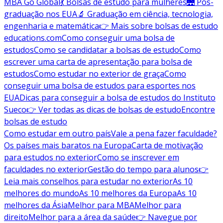
MBA Go Global
💃 Bolsas de estudo para mulheres
🌉 Pós-
graduação nos EUA
🔬 Graduação em ciência, tecnologia,
engenharia e matemática
👉 Mais sobre bolsas de estudo
educations.com
Como conseguir uma bolsa de
estudos
Como se candidatar a bolsas de estudo
Como
escrever uma carta de apresentação para bolsa de
estudos
Como estudar no exterior de graça
Como
conseguir uma bolsa de estudos para esportes nos
EUA
Dicas para conseguir a bolsa de estudos do Instituto
Sueco
👉 Ver todas as dicas de bolsas de estudo
Encontre
bolsas de estudo
Como estudar em outro país
Vale a pena fazer faculdade?
Os países mais baratos na Europa
Carta de motivação
para estudos no exterior
Como se inscrever em
faculdades no exterior
Gestão do tempo para alunos
👉
Leia mais conselhos para estudar no exterior
As 10
melhores do mundo
As 10 melhores da Europa
As 10
melhores da Ásia
Melhor para MBA
Melhor para
direito
Melhor para a área da saúde
👉 Navegue por