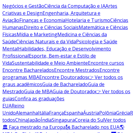
Negócios e Gestão
Ciência da Computação e IA
Artes
Criativas e Design
Engenharia, Arquitetura e
Aviação
Finanças e Economia
Hotelaria e Turismo
Ciências
Humanas
Direito e Ciências Sociais
Matemática e Ciências
Físicas
Mídia e Marketing
Medicina e Ciências da
Saúde
Ciências Naturais e da Vida
Psicologia e Saúde
Mental
Habilidades, Educação e Desenvolvimento
Profissional
Esporte, Bem-estar e Estilo de
Vida
Sustentabilidade e Meio Ambiente
Encontre cursos
Encontre Bacharelados
Encontre Mestrados
Encontre
programas MBA
Encontre Doutorados
👉 Ver todos os
graus acadêmicos
Guia de Bacharelado
Guia de
Mestrado
Guia de MBA
Guia de Doutorado
👉 Ver todos os
guias
Confira as graduações
EUA
Reino
Unido
Alemanha
Itália
França
Espanha
Áustria
Polônia
Grécia
R
todos
China
Japão
Índia
Singapura
Coreia do Sul
Ver todos
🏛 Faça mestrado na Europa
🗽 Bacharelado nos EUA
🌎