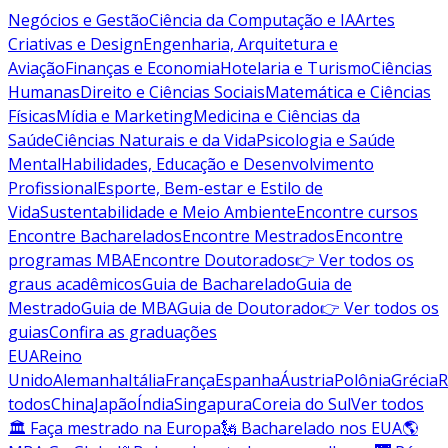
Negócios e Gestão
Ciência da Computação e IA
Artes
Criativas e Design
Engenharia, Arquitetura e
Aviação
Finanças e Economia
Hotelaria e Turismo
Ciências
Humanas
Direito e Ciências Sociais
Matemática e Ciências
Físicas
Mídia e Marketing
Medicina e Ciências da
Saúde
Ciências Naturais e da Vida
Psicologia e Saúde
Mental
Habilidades, Educação e Desenvolvimento
Profissional
Esporte, Bem-estar e Estilo de
Vida
Sustentabilidade e Meio Ambiente
Encontre cursos
Encontre Bacharelados
Encontre Mestrados
Encontre
programas MBA
Encontre Doutorados
👉 Ver todos os
graus acadêmicos
Guia de Bacharelado
Guia de
Mestrado
Guia de MBA
Guia de Doutorado
👉 Ver todos os
guias
Confira as graduações
EUA
Reino
Unido
Alemanha
Itália
França
Espanha
Áustria
Polônia
Grécia
R
todos
China
Japão
Índia
Singapura
Coreia do Sul
Ver todos
🏛 Faça mestrado na Europa
🗽 Bacharelado nos EUA
🌎