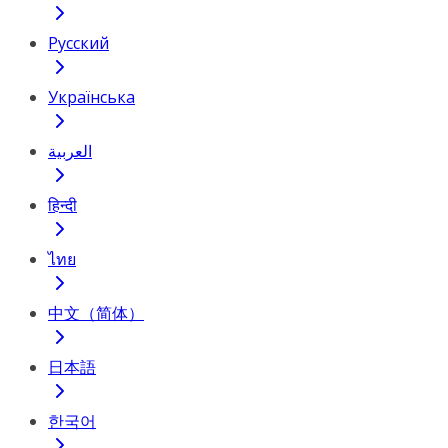
Русский
Українська
العربية
हिन्दी
ไทย
中文（简体）
日本語
한국어