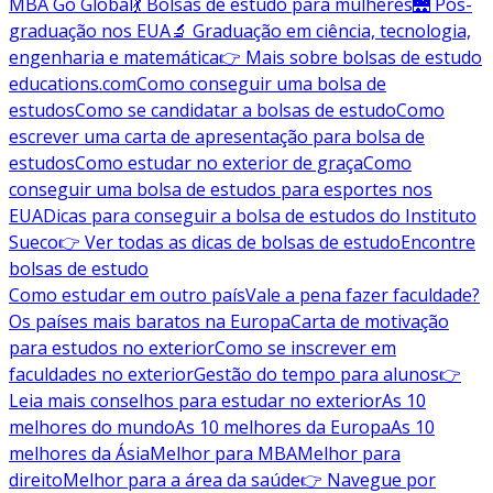
MBA Go Global
💃 Bolsas de estudo para mulheres
🌉 Pós-
graduação nos EUA
🔬 Graduação em ciência, tecnologia,
engenharia e matemática
👉 Mais sobre bolsas de estudo
educations.com
Como conseguir uma bolsa de
estudos
Como se candidatar a bolsas de estudo
Como
escrever uma carta de apresentação para bolsa de
estudos
Como estudar no exterior de graça
Como
conseguir uma bolsa de estudos para esportes nos
EUA
Dicas para conseguir a bolsa de estudos do Instituto
Sueco
👉 Ver todas as dicas de bolsas de estudo
Encontre
bolsas de estudo
Como estudar em outro país
Vale a pena fazer faculdade?
Os países mais baratos na Europa
Carta de motivação
para estudos no exterior
Como se inscrever em
faculdades no exterior
Gestão do tempo para alunos
👉
Leia mais conselhos para estudar no exterior
As 10
melhores do mundo
As 10 melhores da Europa
As 10
melhores da Ásia
Melhor para MBA
Melhor para
direito
Melhor para a área da saúde
👉 Navegue por