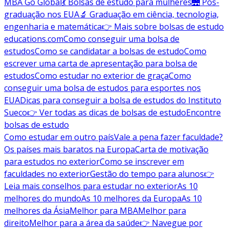
MBA Go Global
💃 Bolsas de estudo para mulheres
🌉 Pós-
graduação nos EUA
🔬 Graduação em ciência, tecnologia,
engenharia e matemática
👉 Mais sobre bolsas de estudo
educations.com
Como conseguir uma bolsa de
estudos
Como se candidatar a bolsas de estudo
Como
escrever uma carta de apresentação para bolsa de
estudos
Como estudar no exterior de graça
Como
conseguir uma bolsa de estudos para esportes nos
EUA
Dicas para conseguir a bolsa de estudos do Instituto
Sueco
👉 Ver todas as dicas de bolsas de estudo
Encontre
bolsas de estudo
Como estudar em outro país
Vale a pena fazer faculdade?
Os países mais baratos na Europa
Carta de motivação
para estudos no exterior
Como se inscrever em
faculdades no exterior
Gestão do tempo para alunos
👉
Leia mais conselhos para estudar no exterior
As 10
melhores do mundo
As 10 melhores da Europa
As 10
melhores da Ásia
Melhor para MBA
Melhor para
direito
Melhor para a área da saúde
👉 Navegue por