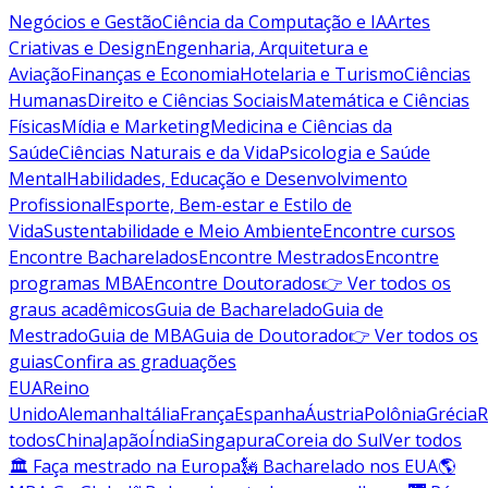
Negócios e Gestão
Ciência da Computação e IA
Artes
Criativas e Design
Engenharia, Arquitetura e
Aviação
Finanças e Economia
Hotelaria e Turismo
Ciências
Humanas
Direito e Ciências Sociais
Matemática e Ciências
Físicas
Mídia e Marketing
Medicina e Ciências da
Saúde
Ciências Naturais e da Vida
Psicologia e Saúde
Mental
Habilidades, Educação e Desenvolvimento
Profissional
Esporte, Bem-estar e Estilo de
Vida
Sustentabilidade e Meio Ambiente
Encontre cursos
Encontre Bacharelados
Encontre Mestrados
Encontre
programas MBA
Encontre Doutorados
👉 Ver todos os
graus acadêmicos
Guia de Bacharelado
Guia de
Mestrado
Guia de MBA
Guia de Doutorado
👉 Ver todos os
guias
Confira as graduações
EUA
Reino
Unido
Alemanha
Itália
França
Espanha
Áustria
Polônia
Grécia
R
todos
China
Japão
Índia
Singapura
Coreia do Sul
Ver todos
🏛 Faça mestrado na Europa
🗽 Bacharelado nos EUA
🌎