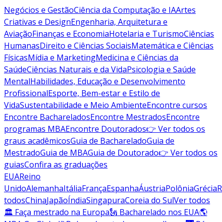
Negócios e Gestão
Ciência da Computação e IA
Artes
Criativas e Design
Engenharia, Arquitetura e
Aviação
Finanças e Economia
Hotelaria e Turismo
Ciências
Humanas
Direito e Ciências Sociais
Matemática e Ciências
Físicas
Mídia e Marketing
Medicina e Ciências da
Saúde
Ciências Naturais e da Vida
Psicologia e Saúde
Mental
Habilidades, Educação e Desenvolvimento
Profissional
Esporte, Bem-estar e Estilo de
Vida
Sustentabilidade e Meio Ambiente
Encontre cursos
Encontre Bacharelados
Encontre Mestrados
Encontre
programas MBA
Encontre Doutorados
👉 Ver todos os
graus acadêmicos
Guia de Bacharelado
Guia de
Mestrado
Guia de MBA
Guia de Doutorado
👉 Ver todos os
guias
Confira as graduações
EUA
Reino
Unido
Alemanha
Itália
França
Espanha
Áustria
Polônia
Grécia
R
todos
China
Japão
Índia
Singapura
Coreia do Sul
Ver todos
🏛 Faça mestrado na Europa
🗽 Bacharelado nos EUA
🌎