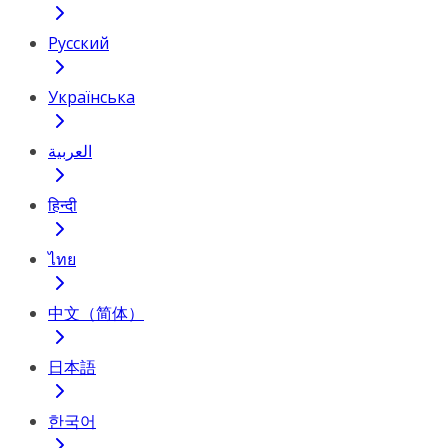
Русский
Українська
العربية
हिन्दी
ไทย
中文（简体）
日本語
한국어