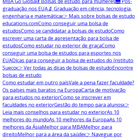
MBA Go Global
💃 Bolsas de estudo para mulheres
🌉 Pós-
graduação nos EUA
🔬 Graduação em ciência, tecnologia,
engenharia e matemática
👉 Mais sobre bolsas de estudo
educations.com
Como conseguir uma bolsa de
estudos
Como se candidatar a bolsas de estudo
Como
escrever uma carta de apresentação para bolsa de
estudos
Como estudar no exterior de graça
Como
conseguir uma bolsa de estudos para esportes nos
EUA
Dicas para conseguir a bolsa de estudos do Instituto
Sueco
👉 Ver todas as dicas de bolsas de estudo
Encontre
bolsas de estudo
Como estudar em outro país
Vale a pena fazer faculdade?
Os países mais baratos na Europa
Carta de motivação
para estudos no exterior
Como se inscrever em
faculdades no exterior
Gestão do tempo para alunos
👉
Leia mais conselhos para estudar no exterior
As 10
melhores do mundo
As 10 melhores da Europa
As 10
melhores da Ásia
Melhor para MBA
Melhor para
direito
Melhor para a área da saúde
👉 Navegue por