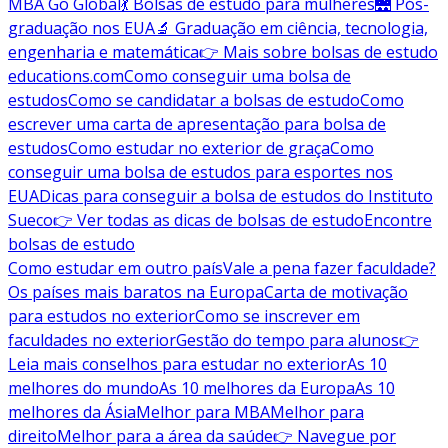
MBA Go Global
💃 Bolsas de estudo para mulheres
🌉 Pós-
graduação nos EUA
🔬 Graduação em ciência, tecnologia,
engenharia e matemática
👉 Mais sobre bolsas de estudo
educations.com
Como conseguir uma bolsa de
estudos
Como se candidatar a bolsas de estudo
Como
escrever uma carta de apresentação para bolsa de
estudos
Como estudar no exterior de graça
Como
conseguir uma bolsa de estudos para esportes nos
EUA
Dicas para conseguir a bolsa de estudos do Instituto
Sueco
👉 Ver todas as dicas de bolsas de estudo
Encontre
bolsas de estudo
Como estudar em outro país
Vale a pena fazer faculdade?
Os países mais baratos na Europa
Carta de motivação
para estudos no exterior
Como se inscrever em
faculdades no exterior
Gestão do tempo para alunos
👉
Leia mais conselhos para estudar no exterior
As 10
melhores do mundo
As 10 melhores da Europa
As 10
melhores da Ásia
Melhor para MBA
Melhor para
direito
Melhor para a área da saúde
👉 Navegue por