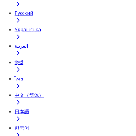
Русский
Українська
العربية
हिन्दी
ไทย
中文（简体）
日本語
한국어