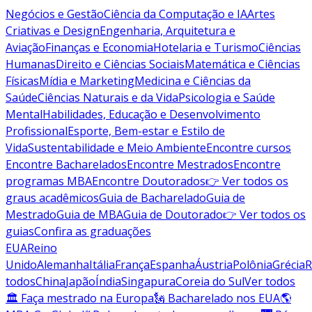
Negócios e Gestão
Ciência da Computação e IA
Artes
Criativas e Design
Engenharia, Arquitetura e
Aviação
Finanças e Economia
Hotelaria e Turismo
Ciências
Humanas
Direito e Ciências Sociais
Matemática e Ciências
Físicas
Mídia e Marketing
Medicina e Ciências da
Saúde
Ciências Naturais e da Vida
Psicologia e Saúde
Mental
Habilidades, Educação e Desenvolvimento
Profissional
Esporte, Bem-estar e Estilo de
Vida
Sustentabilidade e Meio Ambiente
Encontre cursos
Encontre Bacharelados
Encontre Mestrados
Encontre
programas MBA
Encontre Doutorados
👉 Ver todos os
graus acadêmicos
Guia de Bacharelado
Guia de
Mestrado
Guia de MBA
Guia de Doutorado
👉 Ver todos os
guias
Confira as graduações
EUA
Reino
Unido
Alemanha
Itália
França
Espanha
Áustria
Polônia
Grécia
R
todos
China
Japão
Índia
Singapura
Coreia do Sul
Ver todos
🏛 Faça mestrado na Europa
🗽 Bacharelado nos EUA
🌎