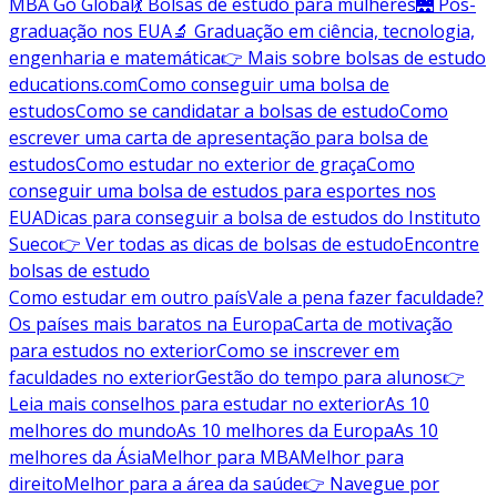
MBA Go Global
💃 Bolsas de estudo para mulheres
🌉 Pós-
graduação nos EUA
🔬 Graduação em ciência, tecnologia,
engenharia e matemática
👉 Mais sobre bolsas de estudo
educations.com
Como conseguir uma bolsa de
estudos
Como se candidatar a bolsas de estudo
Como
escrever uma carta de apresentação para bolsa de
estudos
Como estudar no exterior de graça
Como
conseguir uma bolsa de estudos para esportes nos
EUA
Dicas para conseguir a bolsa de estudos do Instituto
Sueco
👉 Ver todas as dicas de bolsas de estudo
Encontre
bolsas de estudo
Como estudar em outro país
Vale a pena fazer faculdade?
Os países mais baratos na Europa
Carta de motivação
para estudos no exterior
Como se inscrever em
faculdades no exterior
Gestão do tempo para alunos
👉
Leia mais conselhos para estudar no exterior
As 10
melhores do mundo
As 10 melhores da Europa
As 10
melhores da Ásia
Melhor para MBA
Melhor para
direito
Melhor para a área da saúde
👉 Navegue por