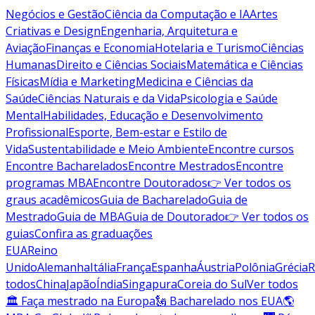
Negócios e Gestão
Ciência da Computação e IA
Artes
Criativas e Design
Engenharia, Arquitetura e
Aviação
Finanças e Economia
Hotelaria e Turismo
Ciências
Humanas
Direito e Ciências Sociais
Matemática e Ciências
Físicas
Mídia e Marketing
Medicina e Ciências da
Saúde
Ciências Naturais e da Vida
Psicologia e Saúde
Mental
Habilidades, Educação e Desenvolvimento
Profissional
Esporte, Bem-estar e Estilo de
Vida
Sustentabilidade e Meio Ambiente
Encontre cursos
Encontre Bacharelados
Encontre Mestrados
Encontre
programas MBA
Encontre Doutorados
👉 Ver todos os
graus acadêmicos
Guia de Bacharelado
Guia de
Mestrado
Guia de MBA
Guia de Doutorado
👉 Ver todos os
guias
Confira as graduações
EUA
Reino
Unido
Alemanha
Itália
França
Espanha
Áustria
Polônia
Grécia
R
todos
China
Japão
Índia
Singapura
Coreia do Sul
Ver todos
🏛 Faça mestrado na Europa
🗽 Bacharelado nos EUA
🌎