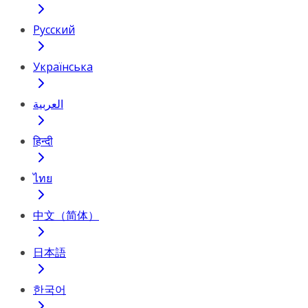
Русский
Українська
العربية
हिन्दी
ไทย
中文（简体）
日本語
한국어