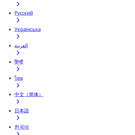
Русский
Українська
العربية
हिन्दी
ไทย
中文（简体）
日本語
한국어