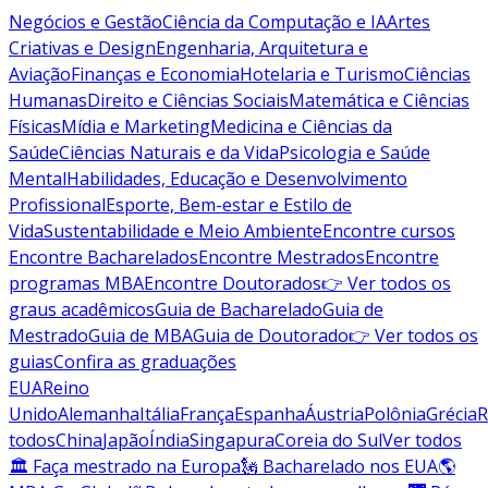
Negócios e Gestão
Ciência da Computação e IA
Artes
Criativas e Design
Engenharia, Arquitetura e
Aviação
Finanças e Economia
Hotelaria e Turismo
Ciências
Humanas
Direito e Ciências Sociais
Matemática e Ciências
Físicas
Mídia e Marketing
Medicina e Ciências da
Saúde
Ciências Naturais e da Vida
Psicologia e Saúde
Mental
Habilidades, Educação e Desenvolvimento
Profissional
Esporte, Bem-estar e Estilo de
Vida
Sustentabilidade e Meio Ambiente
Encontre cursos
Encontre Bacharelados
Encontre Mestrados
Encontre
programas MBA
Encontre Doutorados
👉 Ver todos os
graus acadêmicos
Guia de Bacharelado
Guia de
Mestrado
Guia de MBA
Guia de Doutorado
👉 Ver todos os
guias
Confira as graduações
EUA
Reino
Unido
Alemanha
Itália
França
Espanha
Áustria
Polônia
Grécia
R
todos
China
Japão
Índia
Singapura
Coreia do Sul
Ver todos
🏛 Faça mestrado na Europa
🗽 Bacharelado nos EUA
🌎