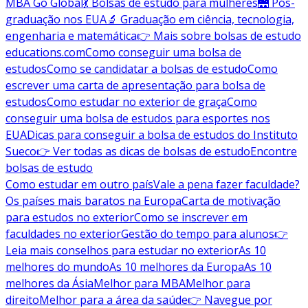
MBA Go Global
💃 Bolsas de estudo para mulheres
🌉 Pós-
graduação nos EUA
🔬 Graduação em ciência, tecnologia,
engenharia e matemática
👉 Mais sobre bolsas de estudo
educations.com
Como conseguir uma bolsa de
estudos
Como se candidatar a bolsas de estudo
Como
escrever uma carta de apresentação para bolsa de
estudos
Como estudar no exterior de graça
Como
conseguir uma bolsa de estudos para esportes nos
EUA
Dicas para conseguir a bolsa de estudos do Instituto
Sueco
👉 Ver todas as dicas de bolsas de estudo
Encontre
bolsas de estudo
Como estudar em outro país
Vale a pena fazer faculdade?
Os países mais baratos na Europa
Carta de motivação
para estudos no exterior
Como se inscrever em
faculdades no exterior
Gestão do tempo para alunos
👉
Leia mais conselhos para estudar no exterior
As 10
melhores do mundo
As 10 melhores da Europa
As 10
melhores da Ásia
Melhor para MBA
Melhor para
direito
Melhor para a área da saúde
👉 Navegue por