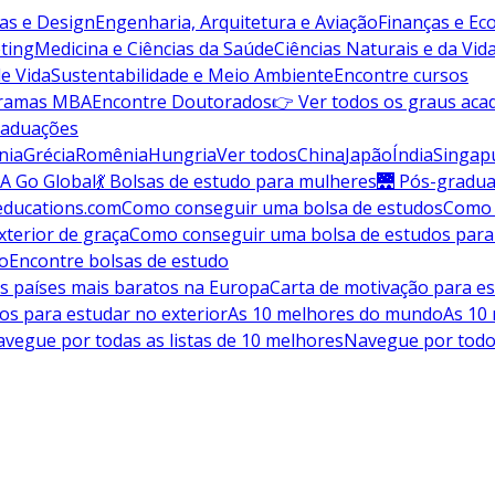
vas e Design
Engenharia, Arquitetura e Aviação
Finanças e E
ting
Medicina e Ciências da Saúde
Ciências Naturais e da Vid
de Vida
Sustentabilidade e Meio Ambiente
Encontre cursos
gramas MBA
Encontre Doutorados
👉 Ver todos os graus aca
raduações
nia
Grécia
Romênia
Hungria
Ver todos
China
Japão
Índia
Singap
A Go Global
💃 Bolsas de estudo para mulheres
🌉 Pós-gradu
educations.com
Como conseguir uma bolsa de estudos
Como 
terior de graça
Como conseguir uma bolsa de estudos para
do
Encontre bolsas de estudo
s países mais baratos na Europa
Carta de motivação para es
os para estudar no exterior
As 10 melhores do mundo
As 10
vegue por todas as listas de 10 melhores
Navegue por todo