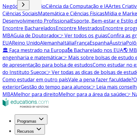
Negócios e Gestão
Ciência da Computação e IA
Artes Criati
Ciências Sociais
Matemática e Ciências Físicas
Mídia e Marke
Desenvolvimento Profissional
Esporte, Bem-estar e Estilo 
Encontre Bacharelados
Encontre Mestrados
Encontre pro
MBA
Guia de Doutorado
👉 Ver todos os guias
Confira as g
EUA
Reino Unido
Alemanha
Itália
França
Espanha
Áustria
Polô
🏛 Faça mestrado na Europa
🗽 Bacharelado nos EUA
🌎 MB
engenharia e matemática
👉 Mais sobre bolsas de estudo 
de apresentação para bolsa de estudos
Como estudar no ex
do Instituto Sueco
👉 Ver todas as dicas de bolsas de estu
Como estudar em outro país
Vale a pena fazer faculdade?
O
exterior
Gestão do tempo para alunos
👉 Leia mais conselh
MBA
Melhor para direito
Melhor para a área da saúde
👉 Na
Programas
Recursos