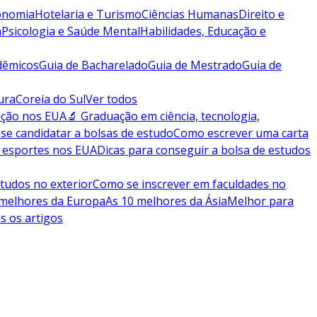
conomia
Hotelaria e Turismo
Ciências Humanas
Direito e
a
Psicologia e Saúde Mental
Habilidades, Educação e
dêmicos
Guia de Bacharelado
Guia de Mestrado
Guia de
ura
Coreia do Sul
Ver todos
ação nos EUA
🔬 Graduação em ciência, tecnologia,
se candidatar a bolsas de estudo
Como escrever uma carta
 esportes nos EUA
Dicas para conseguir a bolsa de estudos
tudos no exterior
Como se inscrever em faculdades no
 melhores da Europa
As 10 melhores da Ásia
Melhor para
s os artigos