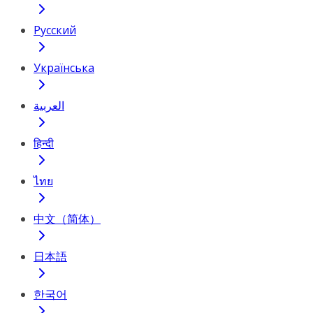
Русский
Українська
العربية
हिन्दी
ไทย
中文（简体）
日本語
한국어