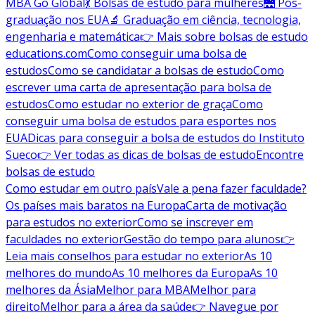
MBA Go Global
💃 Bolsas de estudo para mulheres
🌉 Pós-
graduação nos EUA
🔬 Graduação em ciência, tecnologia,
engenharia e matemática
👉 Mais sobre bolsas de estudo
educations.com
Como conseguir uma bolsa de
estudos
Como se candidatar a bolsas de estudo
Como
escrever uma carta de apresentação para bolsa de
estudos
Como estudar no exterior de graça
Como
conseguir uma bolsa de estudos para esportes nos
EUA
Dicas para conseguir a bolsa de estudos do Instituto
Sueco
👉 Ver todas as dicas de bolsas de estudo
Encontre
bolsas de estudo
Como estudar em outro país
Vale a pena fazer faculdade?
Os países mais baratos na Europa
Carta de motivação
para estudos no exterior
Como se inscrever em
faculdades no exterior
Gestão do tempo para alunos
👉
Leia mais conselhos para estudar no exterior
As 10
melhores do mundo
As 10 melhores da Europa
As 10
melhores da Ásia
Melhor para MBA
Melhor para
direito
Melhor para a área da saúde
👉 Navegue por