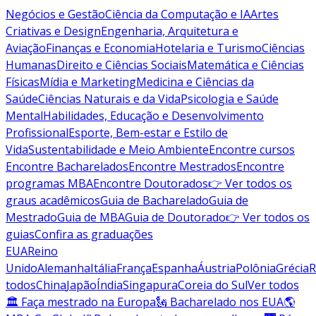
Negócios e Gestão
Ciência da Computação e IA
Artes
Criativas e Design
Engenharia, Arquitetura e
Aviação
Finanças e Economia
Hotelaria e Turismo
Ciências
Humanas
Direito e Ciências Sociais
Matemática e Ciências
Físicas
Mídia e Marketing
Medicina e Ciências da
Saúde
Ciências Naturais e da Vida
Psicologia e Saúde
Mental
Habilidades, Educação e Desenvolvimento
Profissional
Esporte, Bem-estar e Estilo de
Vida
Sustentabilidade e Meio Ambiente
Encontre cursos
Encontre Bacharelados
Encontre Mestrados
Encontre
programas MBA
Encontre Doutorados
👉 Ver todos os
graus acadêmicos
Guia de Bacharelado
Guia de
Mestrado
Guia de MBA
Guia de Doutorado
👉 Ver todos os
guias
Confira as graduações
EUA
Reino
Unido
Alemanha
Itália
França
Espanha
Áustria
Polônia
Grécia
R
todos
China
Japão
Índia
Singapura
Coreia do Sul
Ver todos
🏛 Faça mestrado na Europa
🗽 Bacharelado nos EUA
🌎