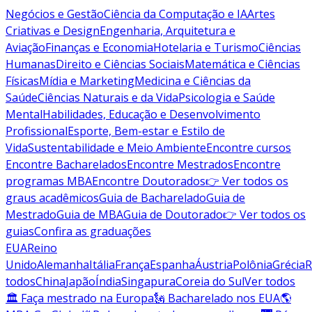
Negócios e Gestão
Ciência da Computação e IA
Artes
Criativas e Design
Engenharia, Arquitetura e
Aviação
Finanças e Economia
Hotelaria e Turismo
Ciências
Humanas
Direito e Ciências Sociais
Matemática e Ciências
Físicas
Mídia e Marketing
Medicina e Ciências da
Saúde
Ciências Naturais e da Vida
Psicologia e Saúde
Mental
Habilidades, Educação e Desenvolvimento
Profissional
Esporte, Bem-estar e Estilo de
Vida
Sustentabilidade e Meio Ambiente
Encontre cursos
Encontre Bacharelados
Encontre Mestrados
Encontre
programas MBA
Encontre Doutorados
👉 Ver todos os
graus acadêmicos
Guia de Bacharelado
Guia de
Mestrado
Guia de MBA
Guia de Doutorado
👉 Ver todos os
guias
Confira as graduações
EUA
Reino
Unido
Alemanha
Itália
França
Espanha
Áustria
Polônia
Grécia
R
todos
China
Japão
Índia
Singapura
Coreia do Sul
Ver todos
🏛 Faça mestrado na Europa
🗽 Bacharelado nos EUA
🌎