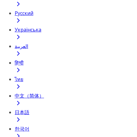
Русский
Українська
العربية
हिन्दी
ไทย
中文（简体）
日本語
한국어