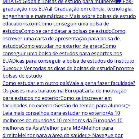
MBA Go Global
💃 Bolsas de estudo para mulheres
🌉 Pós-
graduação nos EUA
🔬 Graduação em ciência, tecnologia,
engenharia e matemática
👉 Mais sobre bolsas de estudo
educations.com
Como conseguir uma bolsa de
estudos
Como se candidatar a bolsas de estudo
Como
escrever uma carta de apresentação para bolsa de
estudos
Como estudar no exterior de graça
Como
conseguir uma bolsa de estudos para esportes nos
EUA
Dicas para conseguir a bolsa de estudos do Instituto
Sueco
👉 Ver todas as dicas de bolsas de estudo
Encontre
bolsas de estudo
Como estudar em outro país
Vale a pena fazer faculdade?
Os países mais baratos na Europa
Carta de motivação
para estudos no exterior
Como se inscrever em
faculdades no exterior
Gestão do tempo para alunos
👉
Leia mais conselhos para estudar no exterior
As 10
melhores do mundo
As 10 melhores da Europa
As 10
melhores da Ásia
Melhor para MBA
Melhor para
direito
Melhor para a área da saúde
👉 Navegue por