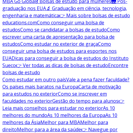
MBA Go Global
💃 Bolsas de estudo para mulheres
🌉 Pós-
graduação nos EUA
🔬 Graduação em ciência, tecnologia,
engenharia e matemática
👉 Mais sobre bolsas de estudo
educations.com
Como conseguir uma bolsa de
estudos
Como se candidatar a bolsas de estudo
Como
escrever uma carta de apresentação para bolsa de
estudos
Como estudar no exterior de graça
Como
conseguir uma bolsa de estudos para esportes nos
EUA
Dicas para conseguir a bolsa de estudos do Instituto
Sueco
👉 Ver todas as dicas de bolsas de estudo
Encontre
bolsas de estudo
Como estudar em outro país
Vale a pena fazer faculdade?
Os países mais baratos na Europa
Carta de motivação
para estudos no exterior
Como se inscrever em
faculdades no exterior
Gestão do tempo para alunos
👉
Leia mais conselhos para estudar no exterior
As 10
melhores do mundo
As 10 melhores da Europa
As 10
melhores da Ásia
Melhor para MBA
Melhor para
direito
Melhor para a área da saúde
👉 Navegue por