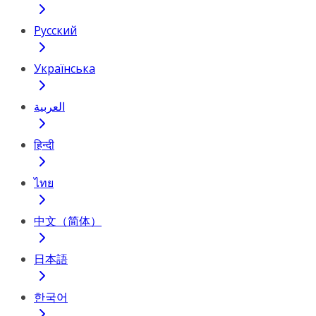
Русский
Українська
العربية
हिन्दी
ไทย
中文（简体）
日本語
한국어