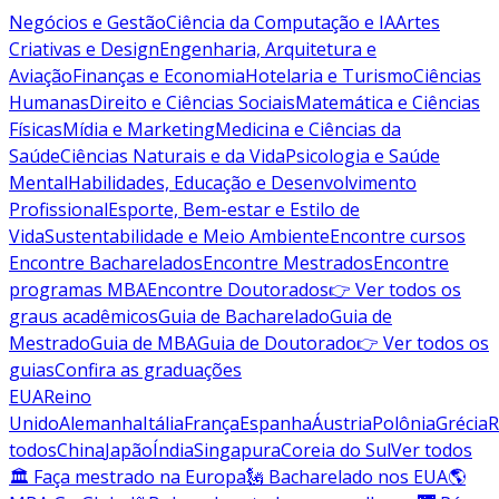
Negócios e Gestão
Ciência da Computação e IA
Artes
Criativas e Design
Engenharia, Arquitetura e
Aviação
Finanças e Economia
Hotelaria e Turismo
Ciências
Humanas
Direito e Ciências Sociais
Matemática e Ciências
Físicas
Mídia e Marketing
Medicina e Ciências da
Saúde
Ciências Naturais e da Vida
Psicologia e Saúde
Mental
Habilidades, Educação e Desenvolvimento
Profissional
Esporte, Bem-estar e Estilo de
Vida
Sustentabilidade e Meio Ambiente
Encontre cursos
Encontre Bacharelados
Encontre Mestrados
Encontre
programas MBA
Encontre Doutorados
👉 Ver todos os
graus acadêmicos
Guia de Bacharelado
Guia de
Mestrado
Guia de MBA
Guia de Doutorado
👉 Ver todos os
guias
Confira as graduações
EUA
Reino
Unido
Alemanha
Itália
França
Espanha
Áustria
Polônia
Grécia
R
todos
China
Japão
Índia
Singapura
Coreia do Sul
Ver todos
🏛 Faça mestrado na Europa
🗽 Bacharelado nos EUA
🌎