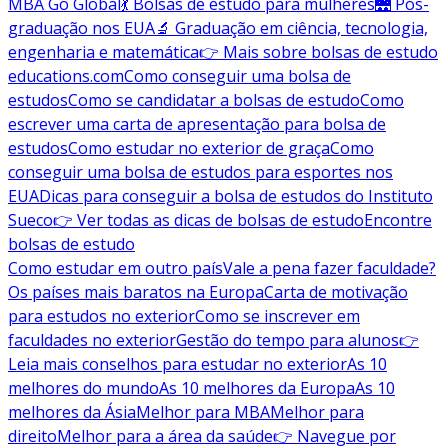
MBA Go Global
💃 Bolsas de estudo para mulheres
🌉 Pós-
graduação nos EUA
🔬 Graduação em ciência, tecnologia,
engenharia e matemática
👉 Mais sobre bolsas de estudo
educations.com
Como conseguir uma bolsa de
estudos
Como se candidatar a bolsas de estudo
Como
escrever uma carta de apresentação para bolsa de
estudos
Como estudar no exterior de graça
Como
conseguir uma bolsa de estudos para esportes nos
EUA
Dicas para conseguir a bolsa de estudos do Instituto
Sueco
👉 Ver todas as dicas de bolsas de estudo
Encontre
bolsas de estudo
Como estudar em outro país
Vale a pena fazer faculdade?
Os países mais baratos na Europa
Carta de motivação
para estudos no exterior
Como se inscrever em
faculdades no exterior
Gestão do tempo para alunos
👉
Leia mais conselhos para estudar no exterior
As 10
melhores do mundo
As 10 melhores da Europa
As 10
melhores da Ásia
Melhor para MBA
Melhor para
direito
Melhor para a área da saúde
👉 Navegue por