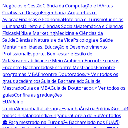
Negócios e Gestão
Ciência da Computação e IA
Artes
Criativas e Design
Engenharia, Arquitetura e
Aviação
Finanças e Economia
Hotelaria e Turismo
Ciências
Humanas
Direito e Ciências Sociais
Matemática e Ciências
Físicas
Mídia e Marketing
Medicina e Ciências da
Saúde
Ciências Naturais e da Vida
Psicologia e Saúde
Mental
Habilidades, Educação e Desenvolvimento
Profissional
Esporte, Bem-estar e Estilo de
Vida
Sustentabilidade e Meio Ambiente
Encontre cursos
Encontre Bacharelados
Encontre Mestrados
Encontre
programas MBA
Encontre Doutorados
👉 Ver todos os
graus acadêmicos
Guia de Bacharelado
Guia de
Mestrado
Guia de MBA
Guia de Doutorado
👉 Ver todos os
guias
Confira as graduações
EUA
Reino
Unido
Alemanha
Itália
França
Espanha
Áustria
Polônia
Grécia
R
todos
China
Japão
Índia
Singapura
Coreia do Sul
Ver todos
🏛 Faça mestrado na Europa
🗽 Bacharelado nos EUA
🌎