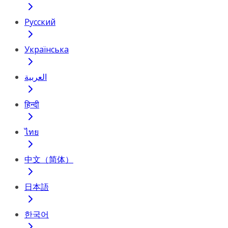
Русский
Українська
العربية
हिन्दी
ไทย
中文（简体）
日本語
한국어