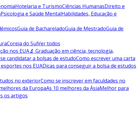
conomia
Hotelaria e Turismo
Ciências Humanas
Direito e
a
Psicologia e Saúde Mental
Habilidades, Educação e
dêmicos
Guia de Bacharelado
Guia de Mestrado
Guia de
ura
Coreia do Sul
Ver todos
ação nos EUA
🔬 Graduação em ciência, tecnologia,
se candidatar a bolsas de estudo
Como escrever uma carta
 esportes nos EUA
Dicas para conseguir a bolsa de estudos
tudos no exterior
Como se inscrever em faculdades no
 melhores da Europa
As 10 melhores da Ásia
Melhor para
s os artigos