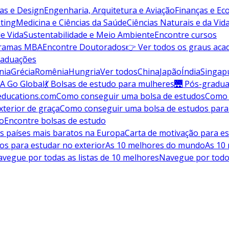
vas e Design
Engenharia, Arquitetura e Aviação
Finanças e E
ting
Medicina e Ciências da Saúde
Ciências Naturais e da Vid
de Vida
Sustentabilidade e Meio Ambiente
Encontre cursos
gramas MBA
Encontre Doutorados
👉 Ver todos os graus aca
raduações
nia
Grécia
Romênia
Hungria
Ver todos
China
Japão
Índia
Singap
A Go Global
💃 Bolsas de estudo para mulheres
🌉 Pós-gradu
educations.com
Como conseguir uma bolsa de estudos
Como 
terior de graça
Como conseguir uma bolsa de estudos para
do
Encontre bolsas de estudo
s países mais baratos na Europa
Carta de motivação para es
os para estudar no exterior
As 10 melhores do mundo
As 10
vegue por todas as listas de 10 melhores
Navegue por todo