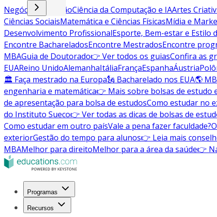
Negócios e Gestão
Ciência da Computação e IA
Artes Criati
Ciências Sociais
Matemática e Ciências Físicas
Mídia e Marke
Desenvolvimento Profissional
Esporte, Bem-estar e Estilo 
Encontre Bacharelados
Encontre Mestrados
Encontre pro
MBA
Guia de Doutorado
👉 Ver todos os guias
Confira as g
EUA
Reino Unido
Alemanha
Itália
França
Espanha
Áustria
Polô
🏛 Faça mestrado na Europa
🗽 Bacharelado nos EUA
🌎 MB
engenharia e matemática
👉 Mais sobre bolsas de estudo 
de apresentação para bolsa de estudos
Como estudar no ex
do Instituto Sueco
👉 Ver todas as dicas de bolsas de estu
Como estudar em outro país
Vale a pena fazer faculdade?
O
exterior
Gestão do tempo para alunos
👉 Leia mais conselh
MBA
Melhor para direito
Melhor para a área da saúde
👉 Na
Programas
Recursos