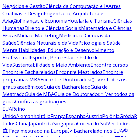
Negócios e Gestão
Ciência da Computação e IA
Artes
Criativas e Design
Engenharia, Arquitetura e
Aviação
Finanças e Economia
Hotelaria e Turismo
Ciências
Humanas
Direito e Ciências Sociais
Matemática e Ciências
Físicas
Mídia e Marketing
Medicina e Ciências da
Saúde
Ciências Naturais e da Vida
Psicologia e Saúde
Mental
Habilidades, Educação e Desenvolvimento
Profissional
Esporte, Bem-estar e Estilo de
Vida
Sustentabilidade e Meio Ambiente
Encontre cursos
Encontre Bacharelados
Encontre Mestrados
Encontre
programas MBA
Encontre Doutorados
👉 Ver todos os
graus acadêmicos
Guia de Bacharelado
Guia de
Mestrado
Guia de MBA
Guia de Doutorado
👉 Ver todos os
guias
Confira as graduações
EUA
Reino
Unido
Alemanha
Itália
França
Espanha
Áustria
Polônia
Grécia
R
todos
China
Japão
Índia
Singapura
Coreia do Sul
Ver todos
🏛 Faça mestrado na Europa
🗽 Bacharelado nos EUA
🌎