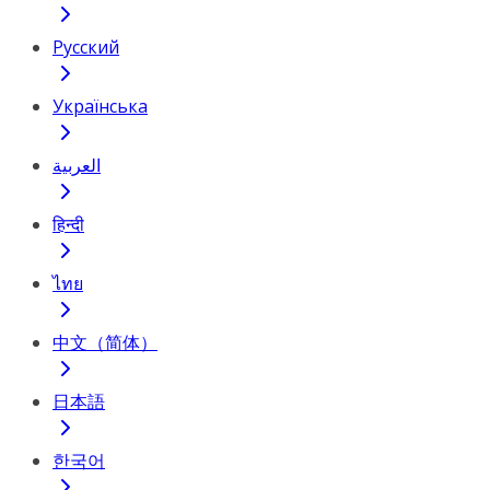
Русский
Українська
العربية
हिन्दी
ไทย
中文（简体）
日本語
한국어