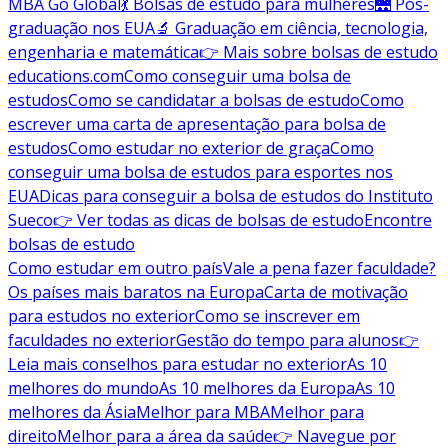
MBA Go Global
💃 Bolsas de estudo para mulheres
🌉 Pós-
graduação nos EUA
🔬 Graduação em ciência, tecnologia,
engenharia e matemática
👉 Mais sobre bolsas de estudo
educations.com
Como conseguir uma bolsa de
estudos
Como se candidatar a bolsas de estudo
Como
escrever uma carta de apresentação para bolsa de
estudos
Como estudar no exterior de graça
Como
conseguir uma bolsa de estudos para esportes nos
EUA
Dicas para conseguir a bolsa de estudos do Instituto
Sueco
👉 Ver todas as dicas de bolsas de estudo
Encontre
bolsas de estudo
Como estudar em outro país
Vale a pena fazer faculdade?
Os países mais baratos na Europa
Carta de motivação
para estudos no exterior
Como se inscrever em
faculdades no exterior
Gestão do tempo para alunos
👉
Leia mais conselhos para estudar no exterior
As 10
melhores do mundo
As 10 melhores da Europa
As 10
melhores da Ásia
Melhor para MBA
Melhor para
direito
Melhor para a área da saúde
👉 Navegue por