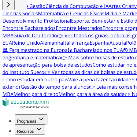
Negócios e Gestão
Ciência da Computação e IA
Artes Criati
Ciências Sociais
Matemática e Ciências Físicas
Mídia e Marke
Desenvolvimento Profissional
Esporte, Bem-estar e Estilo 
Encontre Bacharelados
Encontre Mestrados
Encontre pro
MBA
Guia de Doutorado
👉 Ver todos os guias
Confira as g
EUA
Reino Unido
Alemanha
Itália
França
Espanha
Áustria
Polô
🏛 Faça mestrado na Europa
🗽 Bacharelado nos EUA
🌎 MB
engenharia e matemática
👉 Mais sobre bolsas de estudo 
de apresentação para bolsa de estudos
Como estudar no ex
do Instituto Sueco
👉 Ver todas as dicas de bolsas de estu
Como estudar em outro país
Vale a pena fazer faculdade?
O
exterior
Gestão do tempo para alunos
👉 Leia mais conselh
MBA
Melhor para direito
Melhor para a área da saúde
👉 Na
Programas
Recursos