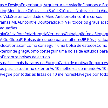
vas e Design
Engenharia, Arquitetura e Aviação
Finanças e E
ting
Medicina e Ciências da Saúde
Ciências Naturais e da Vid
de Vida
Sustentabilidade e Meio Ambiente
Encontre cursos
gramas MBA
Encontre Doutorados
👉 Ver todos os graus aca
raduações
nia
Grécia
Romênia
Hungria
Ver todos
China
Japão
Índia
Singap
A Go Global
💃 Bolsas de estudo para mulheres
🌉 Pós-gradu
educations.com
Como conseguir uma bolsa de estudos
Como 
terior de graça
Como conseguir uma bolsa de estudos para
do
Encontre bolsas de estudo
s países mais baratos na Europa
Carta de motivação para es
os para estudar no exterior
As 10 melhores do mundo
As 10
vegue por todas as listas de 10 melhores
Navegue por todo