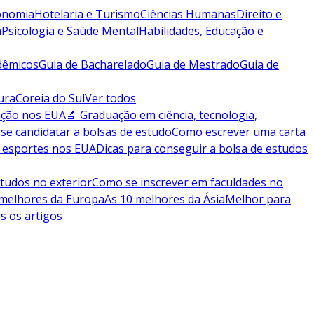
conomia
Hotelaria e Turismo
Ciências Humanas
Direito e
a
Psicologia e Saúde Mental
Habilidades, Educação e
dêmicos
Guia de Bacharelado
Guia de Mestrado
Guia de
ura
Coreia do Sul
Ver todos
ação nos EUA
🔬 Graduação em ciência, tecnologia,
se candidatar a bolsas de estudo
Como escrever uma carta
 esportes nos EUA
Dicas para conseguir a bolsa de estudos
tudos no exterior
Como se inscrever em faculdades no
 melhores da Europa
As 10 melhores da Ásia
Melhor para
s os artigos