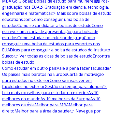
MBA Go Global
💃 Bolsas de estudo para mulheres
🌉 Pós-
graduação nos EUA
🔬 Graduação em ciência, tecnologia,
engenharia e matemática
👉 Mais sobre bolsas de estudo
educations.com
Como conseguir uma bolsa de
estudos
Como se candidatar a bolsas de estudo
Como
escrever uma carta de apresentação para bolsa de
estudos
Como estudar no exterior de graça
Como
conseguir uma bolsa de estudos para esportes nos
EUA
Dicas para conseguir a bolsa de estudos do Instituto
Sueco
👉 Ver todas as dicas de bolsas de estudo
Encontre
bolsas de estudo
Como estudar em outro país
Vale a pena fazer faculdade?
Os países mais baratos na Europa
Carta de motivação
para estudos no exterior
Como se inscrever em
faculdades no exterior
Gestão do tempo para alunos
👉
Leia mais conselhos para estudar no exterior
As 10
melhores do mundo
As 10 melhores da Europa
As 10
melhores da Ásia
Melhor para MBA
Melhor para
direito
Melhor para a área da saúde
👉 Navegue por