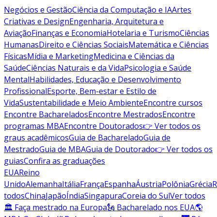
Negócios e Gestão
Ciência da Computação e IA
Artes
Criativas e Design
Engenharia, Arquitetura e
Aviação
Finanças e Economia
Hotelaria e Turismo
Ciências
Humanas
Direito e Ciências Sociais
Matemática e Ciências
Físicas
Mídia e Marketing
Medicina e Ciências da
Saúde
Ciências Naturais e da Vida
Psicologia e Saúde
Mental
Habilidades, Educação e Desenvolvimento
Profissional
Esporte, Bem-estar e Estilo de
Vida
Sustentabilidade e Meio Ambiente
Encontre cursos
Encontre Bacharelados
Encontre Mestrados
Encontre
programas MBA
Encontre Doutorados
👉 Ver todos os
graus acadêmicos
Guia de Bacharelado
Guia de
Mestrado
Guia de MBA
Guia de Doutorado
👉 Ver todos os
guias
Confira as graduações
EUA
Reino
Unido
Alemanha
Itália
França
Espanha
Áustria
Polônia
Grécia
R
todos
China
Japão
Índia
Singapura
Coreia do Sul
Ver todos
🏛 Faça mestrado na Europa
🗽 Bacharelado nos EUA
🌎