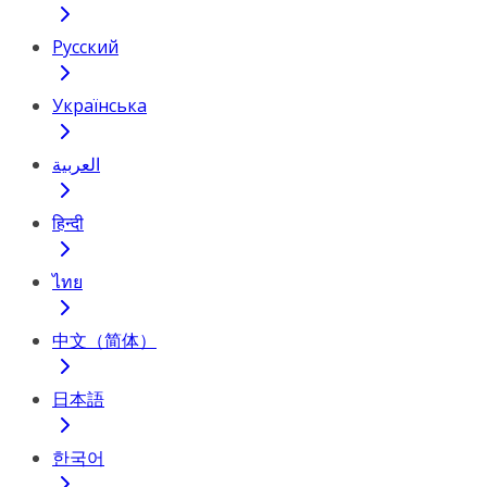
Русский
Українська
العربية
हिन्दी
ไทย
中文（简体）
日本語
한국어