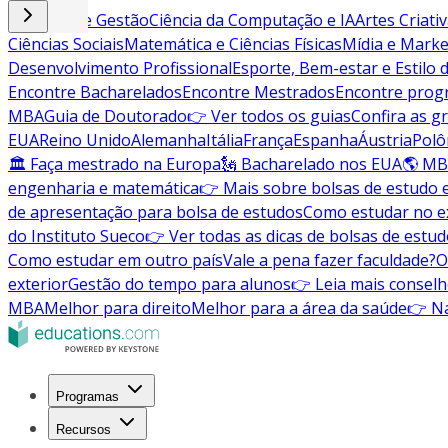
Negócios e Gestão
Ciência da Computação e IA
Artes Criati
Ciências Sociais
Matemática e Ciências Físicas
Mídia e Marke
Desenvolvimento Profissional
Esporte, Bem-estar e Estilo 
Encontre Bacharelados
Encontre Mestrados
Encontre pro
MBA
Guia de Doutorado
👉 Ver todos os guias
Confira as g
EUA
Reino Unido
Alemanha
Itália
França
Espanha
Áustria
Polô
🏛 Faça mestrado na Europa
🗽 Bacharelado nos EUA
🌎 MB
engenharia e matemática
👉 Mais sobre bolsas de estudo 
de apresentação para bolsa de estudos
Como estudar no ex
do Instituto Sueco
👉 Ver todas as dicas de bolsas de estu
Como estudar em outro país
Vale a pena fazer faculdade?
O
exterior
Gestão do tempo para alunos
👉 Leia mais conselh
MBA
Melhor para direito
Melhor para a área da saúde
👉 Na
Programas
Recursos