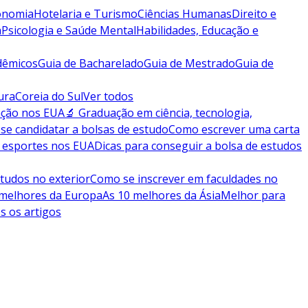
conomia
Hotelaria e Turismo
Ciências Humanas
Direito e
a
Psicologia e Saúde Mental
Habilidades, Educação e
dêmicos
Guia de Bacharelado
Guia de Mestrado
Guia de
ura
Coreia do Sul
Ver todos
ação nos EUA
🔬 Graduação em ciência, tecnologia,
se candidatar a bolsas de estudo
Como escrever uma carta
 esportes nos EUA
Dicas para conseguir a bolsa de estudos
tudos no exterior
Como se inscrever em faculdades no
 melhores da Europa
As 10 melhores da Ásia
Melhor para
s os artigos