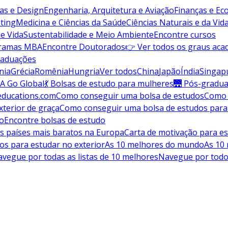
vas e Design
Engenharia, Arquitetura e Aviação
Finanças e E
ting
Medicina e Ciências da Saúde
Ciências Naturais e da Vid
de Vida
Sustentabilidade e Meio Ambiente
Encontre cursos
gramas MBA
Encontre Doutorados
👉 Ver todos os graus aca
raduações
nia
Grécia
Romênia
Hungria
Ver todos
China
Japão
Índia
Singap
A Go Global
💃 Bolsas de estudo para mulheres
🌉 Pós-gradu
educations.com
Como conseguir uma bolsa de estudos
Como 
terior de graça
Como conseguir uma bolsa de estudos para
do
Encontre bolsas de estudo
s países mais baratos na Europa
Carta de motivação para es
os para estudar no exterior
As 10 melhores do mundo
As 10
vegue por todas as listas de 10 melhores
Navegue por todo