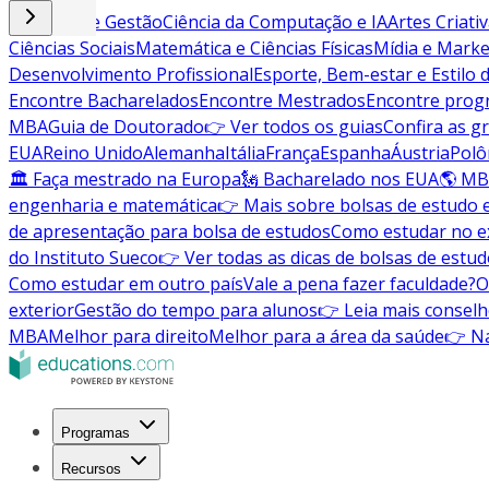
Negócios e Gestão
Ciência da Computação e IA
Artes Criati
Ciências Sociais
Matemática e Ciências Físicas
Mídia e Marke
Desenvolvimento Profissional
Esporte, Bem-estar e Estilo 
Encontre Bacharelados
Encontre Mestrados
Encontre pro
MBA
Guia de Doutorado
👉 Ver todos os guias
Confira as g
EUA
Reino Unido
Alemanha
Itália
França
Espanha
Áustria
Polô
🏛 Faça mestrado na Europa
🗽 Bacharelado nos EUA
🌎 MB
engenharia e matemática
👉 Mais sobre bolsas de estudo 
de apresentação para bolsa de estudos
Como estudar no ex
do Instituto Sueco
👉 Ver todas as dicas de bolsas de estu
Como estudar em outro país
Vale a pena fazer faculdade?
O
exterior
Gestão do tempo para alunos
👉 Leia mais conselh
MBA
Melhor para direito
Melhor para a área da saúde
👉 Na
Programas
Recursos