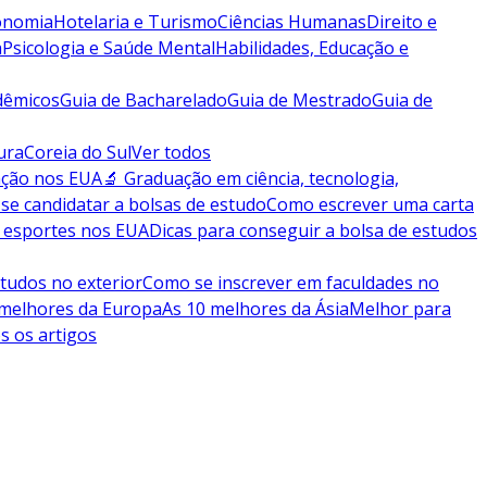
conomia
Hotelaria e Turismo
Ciências Humanas
Direito e
a
Psicologia e Saúde Mental
Habilidades, Educação e
dêmicos
Guia de Bacharelado
Guia de Mestrado
Guia de
ura
Coreia do Sul
Ver todos
ação nos EUA
🔬 Graduação em ciência, tecnologia,
se candidatar a bolsas de estudo
Como escrever uma carta
 esportes nos EUA
Dicas para conseguir a bolsa de estudos
tudos no exterior
Como se inscrever em faculdades no
 melhores da Europa
As 10 melhores da Ásia
Melhor para
s os artigos