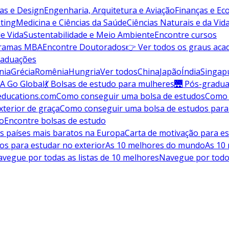
vas e Design
Engenharia, Arquitetura e Aviação
Finanças e E
ting
Medicina e Ciências da Saúde
Ciências Naturais e da Vid
de Vida
Sustentabilidade e Meio Ambiente
Encontre cursos
gramas MBA
Encontre Doutorados
👉 Ver todos os graus aca
raduações
nia
Grécia
Romênia
Hungria
Ver todos
China
Japão
Índia
Singap
A Go Global
💃 Bolsas de estudo para mulheres
🌉 Pós-gradu
educations.com
Como conseguir uma bolsa de estudos
Como 
terior de graça
Como conseguir uma bolsa de estudos para
do
Encontre bolsas de estudo
s países mais baratos na Europa
Carta de motivação para es
os para estudar no exterior
As 10 melhores do mundo
As 10
vegue por todas as listas de 10 melhores
Navegue por todo