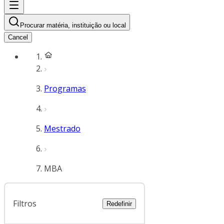
Procurar matéria, instituição ou local
Cancel
Programas
Mestrado
MBA
Filtros
Redefinir