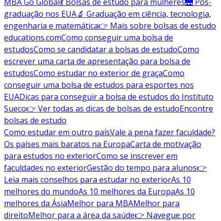
MBA Go Global
💃 Bolsas de estudo para mulheres
🌉 Pós-
graduação nos EUA
🔬 Graduação em ciência, tecnologia,
engenharia e matemática
👉 Mais sobre bolsas de estudo
educations.com
Como conseguir uma bolsa de
estudos
Como se candidatar a bolsas de estudo
Como
escrever uma carta de apresentação para bolsa de
estudos
Como estudar no exterior de graça
Como
conseguir uma bolsa de estudos para esportes nos
EUA
Dicas para conseguir a bolsa de estudos do Instituto
Sueco
👉 Ver todas as dicas de bolsas de estudo
Encontre
bolsas de estudo
Como estudar em outro país
Vale a pena fazer faculdade?
Os países mais baratos na Europa
Carta de motivação
para estudos no exterior
Como se inscrever em
faculdades no exterior
Gestão do tempo para alunos
👉
Leia mais conselhos para estudar no exterior
As 10
melhores do mundo
As 10 melhores da Europa
As 10
melhores da Ásia
Melhor para MBA
Melhor para
direito
Melhor para a área da saúde
👉 Navegue por