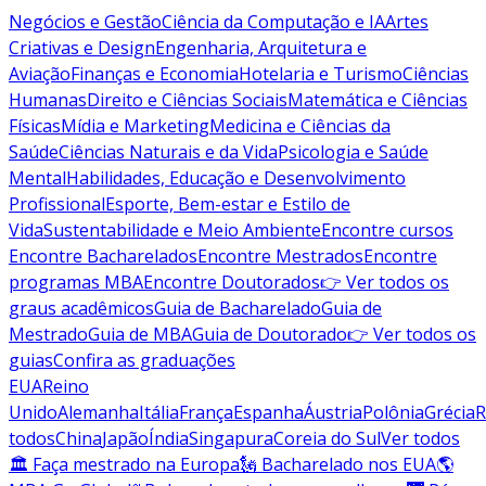
Negócios e Gestão
Ciência da Computação e IA
Artes
Criativas e Design
Engenharia, Arquitetura e
Aviação
Finanças e Economia
Hotelaria e Turismo
Ciências
Humanas
Direito e Ciências Sociais
Matemática e Ciências
Físicas
Mídia e Marketing
Medicina e Ciências da
Saúde
Ciências Naturais e da Vida
Psicologia e Saúde
Mental
Habilidades, Educação e Desenvolvimento
Profissional
Esporte, Bem-estar e Estilo de
Vida
Sustentabilidade e Meio Ambiente
Encontre cursos
Encontre Bacharelados
Encontre Mestrados
Encontre
programas MBA
Encontre Doutorados
👉 Ver todos os
graus acadêmicos
Guia de Bacharelado
Guia de
Mestrado
Guia de MBA
Guia de Doutorado
👉 Ver todos os
guias
Confira as graduações
EUA
Reino
Unido
Alemanha
Itália
França
Espanha
Áustria
Polônia
Grécia
R
todos
China
Japão
Índia
Singapura
Coreia do Sul
Ver todos
🏛 Faça mestrado na Europa
🗽 Bacharelado nos EUA
🌎