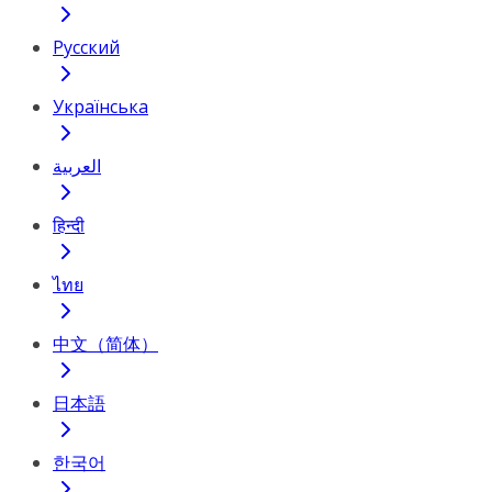
Русский
Українська
العربية
हिन्दी
ไทย
中文（简体）
日本語
한국어