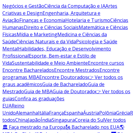
Negócios e Gestão
Ciência da Computação e IA
Artes
Criativas e Design
Engenharia, Arquitetura e
Aviação
Finanças e Economia
Hotelaria e Turismo
Ciências
Humanas
Direito e Ciências Sociais
Matemática e Ciências
Físicas
Mídia e Marketing
Medicina e Ciências da
Saúde
Ciências Naturais e da Vida
Psicologia e Saúde
Mental
Habilidades, Educação e Desenvolvimento
Profissional
Esporte, Bem-estar e Estilo de
Vida
Sustentabilidade e Meio Ambiente
Encontre cursos
Encontre Bacharelados
Encontre Mestrados
Encontre
programas MBA
Encontre Doutorados
👉 Ver todos os
graus acadêmicos
Guia de Bacharelado
Guia de
Mestrado
Guia de MBA
Guia de Doutorado
👉 Ver todos os
guias
Confira as graduações
EUA
Reino
Unido
Alemanha
Itália
França
Espanha
Áustria
Polônia
Grécia
R
todos
China
Japão
Índia
Singapura
Coreia do Sul
Ver todos
🏛 Faça mestrado na Europa
🗽 Bacharelado nos EUA
🌎