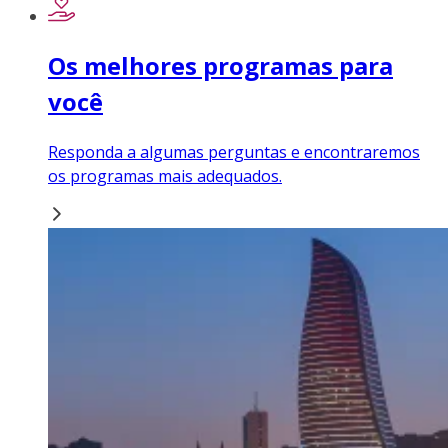
Os melhores programas para
você
Responda a algumas perguntas e encontraremos
os programas mais adequados.