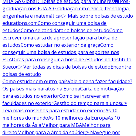
MBA Go Global
💃 Bolsas de estudo para mulheres
🌉 Pós-
graduação nos EUA
🔬 Graduação em ciência, tecnologia,
engenharia e matemática
👉 Mais sobre bolsas de estudo
educations.com
Como conseguir uma bolsa de
estudos
Como se candidatar a bolsas de estudo
Como
escrever uma carta de apresentação para bolsa de
estudos
Como estudar no exterior de graça
Como
conseguir uma bolsa de estudos para esportes nos
EUA
Dicas para conseguir a bolsa de estudos do Instituto
Sueco
👉 Ver todas as dicas de bolsas de estudo
Encontre
bolsas de estudo
Como estudar em outro país
Vale a pena fazer faculdade?
Os países mais baratos na Europa
Carta de motivação
para estudos no exterior
Como se inscrever em
faculdades no exterior
Gestão do tempo para alunos
👉
Leia mais conselhos para estudar no exterior
As 10
melhores do mundo
As 10 melhores da Europa
As 10
melhores da Ásia
Melhor para MBA
Melhor para
direito
Melhor para a área da saúde
👉 Navegue por