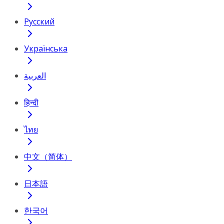
Русский
Українська
العربية
हिन्दी
ไทย
中文（简体）
日本語
한국어