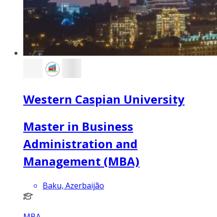
Western Caspian University
Master in Business
Administration and
Management (MBA)
Baku, Azerbaijão
MBA