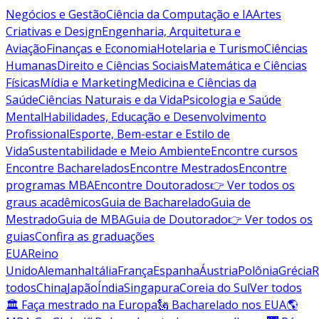
Negócios e Gestão
Ciência da Computação e IA
Artes
Criativas e Design
Engenharia, Arquitetura e
Aviação
Finanças e Economia
Hotelaria e Turismo
Ciências
Humanas
Direito e Ciências Sociais
Matemática e Ciências
Físicas
Mídia e Marketing
Medicina e Ciências da
Saúde
Ciências Naturais e da Vida
Psicologia e Saúde
Mental
Habilidades, Educação e Desenvolvimento
Profissional
Esporte, Bem-estar e Estilo de
Vida
Sustentabilidade e Meio Ambiente
Encontre cursos
Encontre Bacharelados
Encontre Mestrados
Encontre
programas MBA
Encontre Doutorados
👉 Ver todos os
graus acadêmicos
Guia de Bacharelado
Guia de
Mestrado
Guia de MBA
Guia de Doutorado
👉 Ver todos os
guias
Confira as graduações
EUA
Reino
Unido
Alemanha
Itália
França
Espanha
Áustria
Polônia
Grécia
R
todos
China
Japão
Índia
Singapura
Coreia do Sul
Ver todos
🏛 Faça mestrado na Europa
🗽 Bacharelado nos EUA
🌎