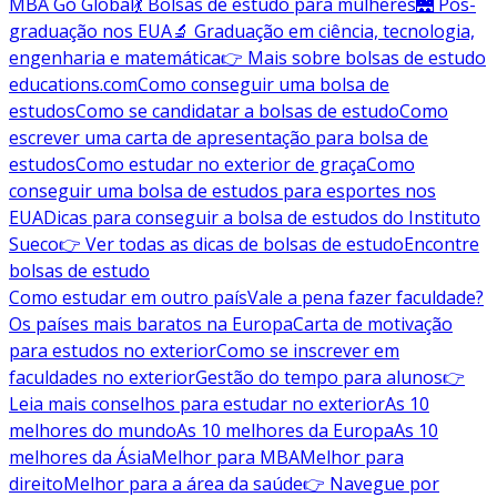
MBA Go Global
💃 Bolsas de estudo para mulheres
🌉 Pós-
graduação nos EUA
🔬 Graduação em ciência, tecnologia,
engenharia e matemática
👉 Mais sobre bolsas de estudo
educations.com
Como conseguir uma bolsa de
estudos
Como se candidatar a bolsas de estudo
Como
escrever uma carta de apresentação para bolsa de
estudos
Como estudar no exterior de graça
Como
conseguir uma bolsa de estudos para esportes nos
EUA
Dicas para conseguir a bolsa de estudos do Instituto
Sueco
👉 Ver todas as dicas de bolsas de estudo
Encontre
bolsas de estudo
Como estudar em outro país
Vale a pena fazer faculdade?
Os países mais baratos na Europa
Carta de motivação
para estudos no exterior
Como se inscrever em
faculdades no exterior
Gestão do tempo para alunos
👉
Leia mais conselhos para estudar no exterior
As 10
melhores do mundo
As 10 melhores da Europa
As 10
melhores da Ásia
Melhor para MBA
Melhor para
direito
Melhor para a área da saúde
👉 Navegue por