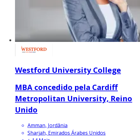
Westford University College
MBA concedido pela Cardiff
Metropolitan University, Reino
Unido
Amman, Jordânia
Sharjah, Emirados Árabes Unidos