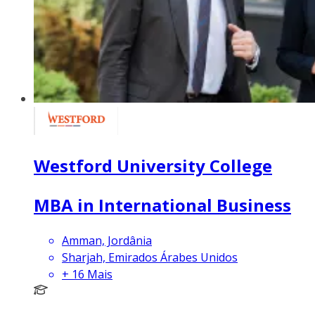
Westford University College
MBA in International Business
Amman, Jordânia
Sharjah, Emirados Árabes Unidos
+
16
Mais