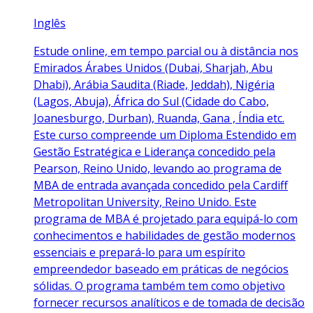
Inglês
Estude online, em tempo parcial ou à distância nos
Emirados Árabes Unidos (Dubai, Sharjah, Abu
Dhabi), Arábia Saudita (Riade, Jeddah), Nigéria
(Lagos, Abuja), África do Sul (Cidade do Cabo,
Joanesburgo, Durban), Ruanda, Gana , Índia etc.
Este curso compreende um Diploma Estendido em
Gestão Estratégica e Liderança concedido pela
Pearson, Reino Unido, levando ao programa de
MBA de entrada avançada concedido pela Cardiff
Metropolitan University, Reino Unido. Este
programa de MBA é projetado para equipá-lo com
conhecimentos e habilidades de gestão modernos
essenciais e prepará-lo para um espírito
empreendedor baseado em práticas de negócios
sólidas. O programa também tem como objetivo
fornecer recursos analíticos e de tomada de decisão