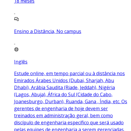
18
meses
Ensino a Distância, No campus
Inglês
Estude online, em tempo parcial ou à distância nos
Emirados Árabes Unidos (Dubai, Sharjah, Abu
Dhabi), Arábia Saudita (Riade, Jeddah), Nigéria
(Lagos, Abuja), África do Sul (Cidade do Cabo,
Joanesburgo, Durban), Ruanda, Gana , Índia, etc. Os
gerentes de engenharia de hoje devem ser
treinados em administração geral, bem como
discípulo de engenharia específico que será usado
pelas equipes de engenharia a serem gerenciadas.