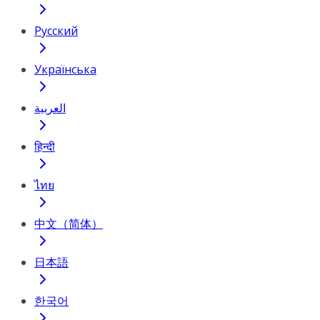
Русский
Українська
العربية
हिन्दी
ไทย
中文（简体）
日本語
한국어