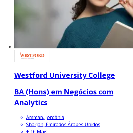
Westford University College
BA (Hons) em Negócios com
Analytics
Amman, Jordânia
Sharjah, Emirados Árabes Unidos
+
16
Mais