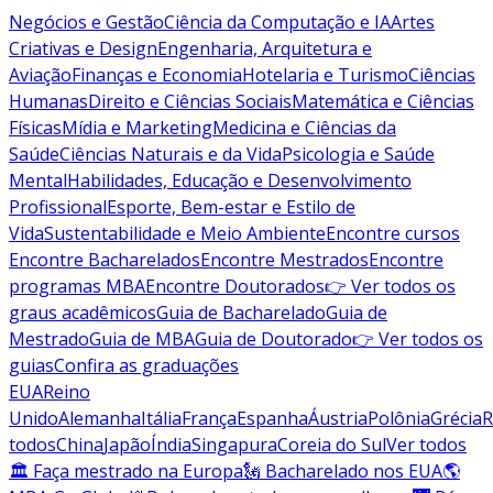
Negócios e Gestão
Ciência da Computação e IA
Artes
Criativas e Design
Engenharia, Arquitetura e
Aviação
Finanças e Economia
Hotelaria e Turismo
Ciências
Humanas
Direito e Ciências Sociais
Matemática e Ciências
Físicas
Mídia e Marketing
Medicina e Ciências da
Saúde
Ciências Naturais e da Vida
Psicologia e Saúde
Mental
Habilidades, Educação e Desenvolvimento
Profissional
Esporte, Bem-estar e Estilo de
Vida
Sustentabilidade e Meio Ambiente
Encontre cursos
Encontre Bacharelados
Encontre Mestrados
Encontre
programas MBA
Encontre Doutorados
👉 Ver todos os
graus acadêmicos
Guia de Bacharelado
Guia de
Mestrado
Guia de MBA
Guia de Doutorado
👉 Ver todos os
guias
Confira as graduações
EUA
Reino
Unido
Alemanha
Itália
França
Espanha
Áustria
Polônia
Grécia
R
todos
China
Japão
Índia
Singapura
Coreia do Sul
Ver todos
🏛 Faça mestrado na Europa
🗽 Bacharelado nos EUA
🌎