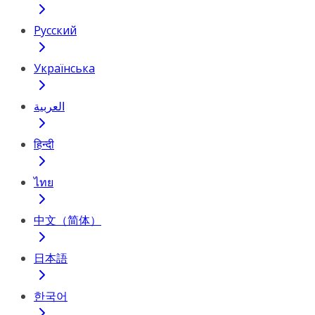
Русский
Українська
العربية
हिन्दी
ไทย
中文（简体）
日本語
한국어