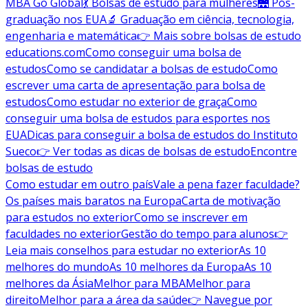
MBA Go Global
💃 Bolsas de estudo para mulheres
🌉 Pós-
graduação nos EUA
🔬 Graduação em ciência, tecnologia,
engenharia e matemática
👉 Mais sobre bolsas de estudo
educations.com
Como conseguir uma bolsa de
estudos
Como se candidatar a bolsas de estudo
Como
escrever uma carta de apresentação para bolsa de
estudos
Como estudar no exterior de graça
Como
conseguir uma bolsa de estudos para esportes nos
EUA
Dicas para conseguir a bolsa de estudos do Instituto
Sueco
👉 Ver todas as dicas de bolsas de estudo
Encontre
bolsas de estudo
Como estudar em outro país
Vale a pena fazer faculdade?
Os países mais baratos na Europa
Carta de motivação
para estudos no exterior
Como se inscrever em
faculdades no exterior
Gestão do tempo para alunos
👉
Leia mais conselhos para estudar no exterior
As 10
melhores do mundo
As 10 melhores da Europa
As 10
melhores da Ásia
Melhor para MBA
Melhor para
direito
Melhor para a área da saúde
👉 Navegue por