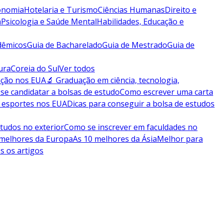
conomia
Hotelaria e Turismo
Ciências Humanas
Direito e
a
Psicologia e Saúde Mental
Habilidades, Educação e
dêmicos
Guia de Bacharelado
Guia de Mestrado
Guia de
ura
Coreia do Sul
Ver todos
ação nos EUA
🔬 Graduação em ciência, tecnologia,
se candidatar a bolsas de estudo
Como escrever uma carta
 esportes nos EUA
Dicas para conseguir a bolsa de estudos
tudos no exterior
Como se inscrever em faculdades no
 melhores da Europa
As 10 melhores da Ásia
Melhor para
s os artigos