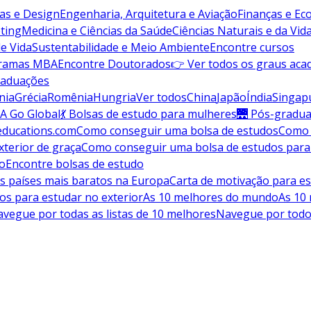
vas e Design
Engenharia, Arquitetura e Aviação
Finanças e E
ting
Medicina e Ciências da Saúde
Ciências Naturais e da Vid
de Vida
Sustentabilidade e Meio Ambiente
Encontre cursos
gramas MBA
Encontre Doutorados
👉 Ver todos os graus aca
raduações
nia
Grécia
Romênia
Hungria
Ver todos
China
Japão
Índia
Singap
A Go Global
💃 Bolsas de estudo para mulheres
🌉 Pós-gradu
educations.com
Como conseguir uma bolsa de estudos
Como 
terior de graça
Como conseguir uma bolsa de estudos para
do
Encontre bolsas de estudo
s países mais baratos na Europa
Carta de motivação para es
os para estudar no exterior
As 10 melhores do mundo
As 10
vegue por todas as listas de 10 melhores
Navegue por todo