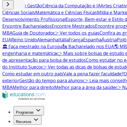
Negócios e Gestão
Ciência da Computação e IA
Artes Criati
Ciências Sociais
Matemática e Ciências Físicas
Mídia e Marke
Desenvolvimento Profissional
Esporte, Bem-estar e Estilo 
Encontre Bacharelados
Encontre Mestrados
Encontre pro
MBA
Guia de Doutorado
👉 Ver todos os guias
Confira as g
EUA
Reino Unido
Alemanha
Itália
França
Espanha
Áustria
Polô
🏛 Faça mestrado na Europa
🗽 Bacharelado nos EUA
🌎 MB
engenharia e matemática
👉 Mais sobre bolsas de estudo 
de apresentação para bolsa de estudos
Como estudar no ex
do Instituto Sueco
👉 Ver todas as dicas de bolsas de estu
Como estudar em outro país
Vale a pena fazer faculdade?
O
exterior
Gestão do tempo para alunos
👉 Leia mais conselh
MBA
Melhor para direito
Melhor para a área da saúde
👉 Na
Programas
Recursos