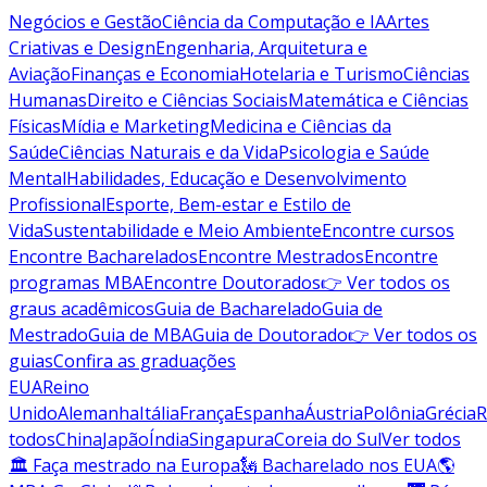
Negócios e Gestão
Ciência da Computação e IA
Artes
Criativas e Design
Engenharia, Arquitetura e
Aviação
Finanças e Economia
Hotelaria e Turismo
Ciências
Humanas
Direito e Ciências Sociais
Matemática e Ciências
Físicas
Mídia e Marketing
Medicina e Ciências da
Saúde
Ciências Naturais e da Vida
Psicologia e Saúde
Mental
Habilidades, Educação e Desenvolvimento
Profissional
Esporte, Bem-estar e Estilo de
Vida
Sustentabilidade e Meio Ambiente
Encontre cursos
Encontre Bacharelados
Encontre Mestrados
Encontre
programas MBA
Encontre Doutorados
👉 Ver todos os
graus acadêmicos
Guia de Bacharelado
Guia de
Mestrado
Guia de MBA
Guia de Doutorado
👉 Ver todos os
guias
Confira as graduações
EUA
Reino
Unido
Alemanha
Itália
França
Espanha
Áustria
Polônia
Grécia
R
todos
China
Japão
Índia
Singapura
Coreia do Sul
Ver todos
🏛 Faça mestrado na Europa
🗽 Bacharelado nos EUA
🌎