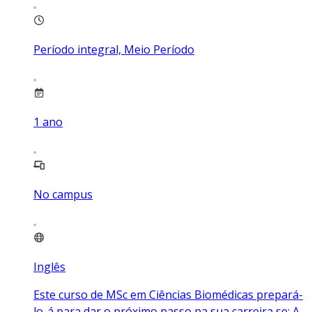
Período integral, Meio Período
1
ano
No campus
Inglês
Este curso de MSc em Ciências Biomédicas prepará-
lo-á para dar o próximo passo na sua carreira se: A