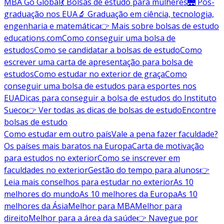
MBA Go Global
💃 Bolsas de estudo para mulheres
🌉 Pós-
graduação nos EUA
🔬 Graduação em ciência, tecnologia,
engenharia e matemática
👉 Mais sobre bolsas de estudo
educations.com
Como conseguir uma bolsa de
estudos
Como se candidatar a bolsas de estudo
Como
escrever uma carta de apresentação para bolsa de
estudos
Como estudar no exterior de graça
Como
conseguir uma bolsa de estudos para esportes nos
EUA
Dicas para conseguir a bolsa de estudos do Instituto
Sueco
👉 Ver todas as dicas de bolsas de estudo
Encontre
bolsas de estudo
Como estudar em outro país
Vale a pena fazer faculdade?
Os países mais baratos na Europa
Carta de motivação
para estudos no exterior
Como se inscrever em
faculdades no exterior
Gestão do tempo para alunos
👉
Leia mais conselhos para estudar no exterior
As 10
melhores do mundo
As 10 melhores da Europa
As 10
melhores da Ásia
Melhor para MBA
Melhor para
direito
Melhor para a área da saúde
👉 Navegue por