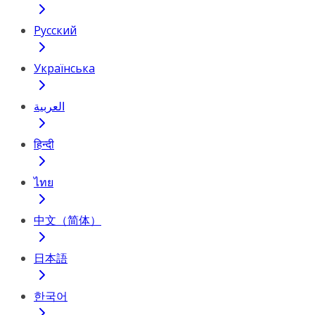
Русский
Українська
العربية
हिन्दी
ไทย
中文（简体）
日本語
한국어