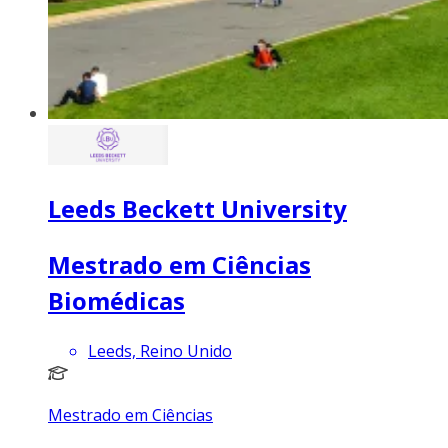
Leeds Beckett University
Mestrado em Ciências
Biomédicas
Leeds, Reino Unido
Mestrado em Ciências