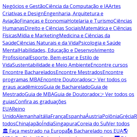
Negócios e Gestão
Ciência da Computação e IA
Artes
Criativas e Design
Engenharia, Arquitetura e
Aviação
Finanças e Economia
Hotelaria e Turismo
Ciências
Humanas
Direito e Ciências Sociais
Matemática e Ciências
Físicas
Mídia e Marketing
Medicina e Ciências da
Saúde
Ciências Naturais e da Vida
Psicologia e Saúde
Mental
Habilidades, Educação e Desenvolvimento
Profissional
Esporte, Bem-estar e Estilo de
Vida
Sustentabilidade e Meio Ambiente
Encontre cursos
Encontre Bacharelados
Encontre Mestrados
Encontre
programas MBA
Encontre Doutorados
👉 Ver todos os
graus acadêmicos
Guia de Bacharelado
Guia de
Mestrado
Guia de MBA
Guia de Doutorado
👉 Ver todos os
guias
Confira as graduações
EUA
Reino
Unido
Alemanha
Itália
França
Espanha
Áustria
Polônia
Grécia
R
todos
China
Japão
Índia
Singapura
Coreia do Sul
Ver todos
🏛 Faça mestrado na Europa
🗽 Bacharelado nos EUA
🌎