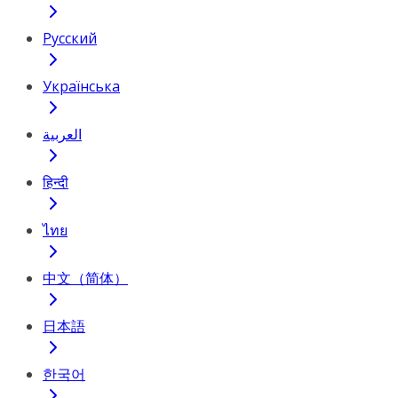
Русский
Українська
العربية
हिन्दी
ไทย
中文（简体）
日本語
한국어