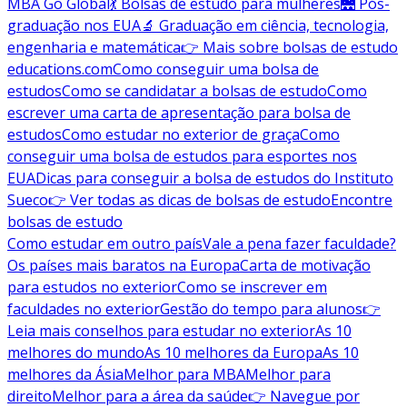
MBA Go Global
💃 Bolsas de estudo para mulheres
🌉 Pós-
graduação nos EUA
🔬 Graduação em ciência, tecnologia,
engenharia e matemática
👉 Mais sobre bolsas de estudo
educations.com
Como conseguir uma bolsa de
estudos
Como se candidatar a bolsas de estudo
Como
escrever uma carta de apresentação para bolsa de
estudos
Como estudar no exterior de graça
Como
conseguir uma bolsa de estudos para esportes nos
EUA
Dicas para conseguir a bolsa de estudos do Instituto
Sueco
👉 Ver todas as dicas de bolsas de estudo
Encontre
bolsas de estudo
Como estudar em outro país
Vale a pena fazer faculdade?
Os países mais baratos na Europa
Carta de motivação
para estudos no exterior
Como se inscrever em
faculdades no exterior
Gestão do tempo para alunos
👉
Leia mais conselhos para estudar no exterior
As 10
melhores do mundo
As 10 melhores da Europa
As 10
melhores da Ásia
Melhor para MBA
Melhor para
direito
Melhor para a área da saúde
👉 Navegue por