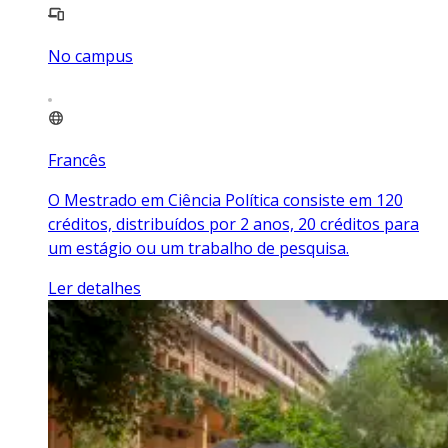
No campus
Francês
O Mestrado em Ciência Política consiste em 120
créditos, distribuídos por 2 anos, 20 créditos para
um estágio ou um trabalho de pesquisa.
Ler detalhes