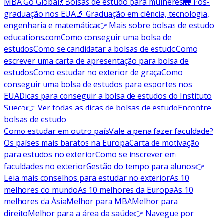
MBA Go Global
💃 Bolsas de estudo para mulheres
🌉 Pós-
graduação nos EUA
🔬 Graduação em ciência, tecnologia,
engenharia e matemática
👉 Mais sobre bolsas de estudo
educations.com
Como conseguir uma bolsa de
estudos
Como se candidatar a bolsas de estudo
Como
escrever uma carta de apresentação para bolsa de
estudos
Como estudar no exterior de graça
Como
conseguir uma bolsa de estudos para esportes nos
EUA
Dicas para conseguir a bolsa de estudos do Instituto
Sueco
👉 Ver todas as dicas de bolsas de estudo
Encontre
bolsas de estudo
Como estudar em outro país
Vale a pena fazer faculdade?
Os países mais baratos na Europa
Carta de motivação
para estudos no exterior
Como se inscrever em
faculdades no exterior
Gestão do tempo para alunos
👉
Leia mais conselhos para estudar no exterior
As 10
melhores do mundo
As 10 melhores da Europa
As 10
melhores da Ásia
Melhor para MBA
Melhor para
direito
Melhor para a área da saúde
👉 Navegue por