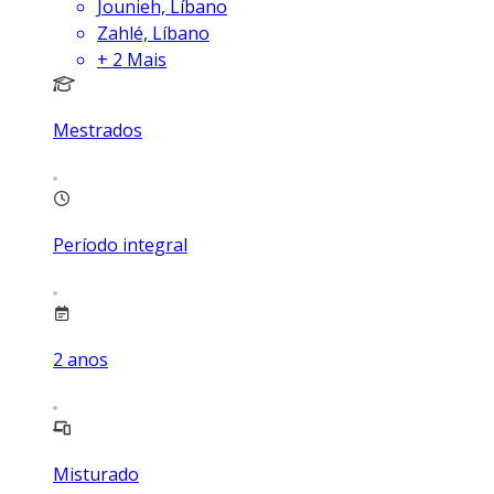
Jounieh, Líbano
Zahlé, Líbano
+
2
Mais
Mestrados
Período integral
2
anos
Misturado