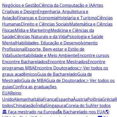
Negócios e Gestão
Ciência da Computação e IA
Artes
Criativas e Design
Engenharia, Arquitetura e
Aviação
Finanças e Economia
Hotelaria e Turismo
Ciências
Humanas
Direito e Ciências Sociais
Matemática e Ciências
Físicas
Mídia e Marketing
Medicina e Ciências da
Saúde
Ciências Naturais e da Vida
Psicologia e Saúde
Mental
Habilidades, Educação e Desenvolvimento
Profissional
Esporte, Bem-estar e Estilo de
Vida
Sustentabilidade e Meio Ambiente
Encontre cursos
Encontre Bacharelados
Encontre Mestrados
Encontre
programas MBA
Encontre Doutorados
👉 Ver todos os
graus acadêmicos
Guia de Bacharelado
Guia de
Mestrado
Guia de MBA
Guia de Doutorado
👉 Ver todos os
guias
Confira as graduações
EUA
Reino
Unido
Alemanha
Itália
França
Espanha
Áustria
Polônia
Grécia
R
todos
China
Japão
Índia
Singapura
Coreia do Sul
Ver todos
🏛 Faça mestrado na Europa
🗽 Bacharelado nos EUA
🌎