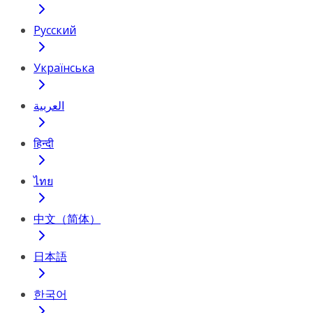
Русский
Українська
العربية
हिन्दी
ไทย
中文（简体）
日本語
한국어